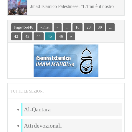
questione è l’indipendenza della Siria”
Jihad Islamico Palestinese: “L’Iran è il nostro
sostegno”
Page 45 of 46
« First
«
...
10
20
30
...
42
43
44
45
46
»
TUTTE LE SEZIONI
Al-Qantara
Atti devozionali