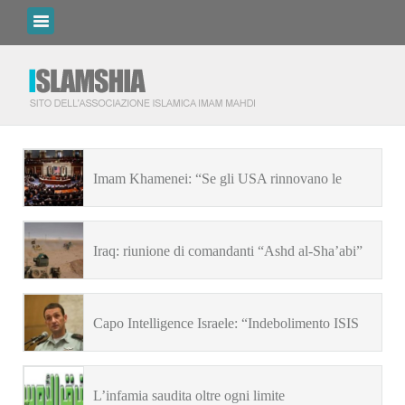
Imam Khamenei: “Se gli USA rinnovano le
sanzioni, la Repubblica Islamica reagirà”
Iraq: riunione di comandanti “Ashd al-Sha’abi”
bombardata dagli USA?
Capo Intelligence Israele: “Indebolimento ISIS
rafforza Iran e Hezbollah”
L’infamia saudita oltre ogni limite