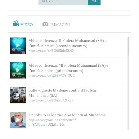
VIDEO
IMMAGINI
Videoconferenza: Il Profeta Muhammad (SA) e
l’unità islamica (secondo incontro)
https://youtu.be/6G8SRdqEhrQ
Videoconferenza: “Il Profeta Muhammad (SA) e
l’unità islamica (primo incontro)
https://youtu.be/s2b9WDY-DUE
Sulle vignette blasfeme contro il Profeta
Muhammad (SA)
https://youtu.be/FDuJs5AXXvs
Un tributo al Martire Abu Mahdi al-Muhandis
https://www.youtube.com/watch?
v=YAYpusvkUZk&t=26s