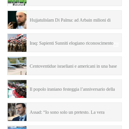
Hujjatulislam Di Palma: ad Arbain milioni di
fedeli a Karbala per testimoniare il vero Islam
Iraq: Sapienti Sunniti elogiano riconoscimento
formale “Hashd al-Sha’abi”
Centoventidue israeliani e americani in una base
militare saudita
Il popolo iraniano festeggia l’anniversario della
presa dell’Ambasciata USA a Teheran
Assad: “Io sono solo un pretesto. La vera