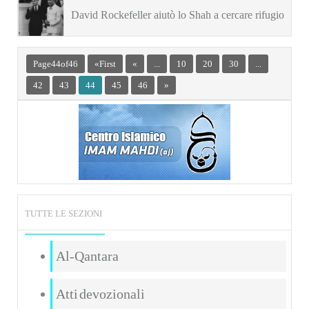
David Rockefeller aiutò lo Shah a cercare rifugio
in America Latina
Page 44 of 46
« First
«
...
10
20
30
...
42
43
44
45
46
»
TUTTE LE SEZIONI
Al-Qantara
Atti devozionali