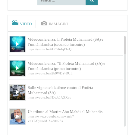
VIDEO
IMMAGINI
Videoconferenza: Il Profeta Muhammad (SA) e
l’unità islamica (secondo incontro)
https://youtu.be/6G8SRdqEhrQ
Videoconferenza: “Il Profeta Muhammad (SA) e
l’unità islamica (primo incontro)
https://youtu.be/s2b9WDY-DUE
Sulle vignette blasfeme contro il Profeta
Muhammad (SA)
https://youtu.be/FDuJs5AXXvs
Un tributo al Martire Abu Mahdi al-Muhandis
https://www.youtube.com/watch?
v=YAYpusvkUZk&t=26s