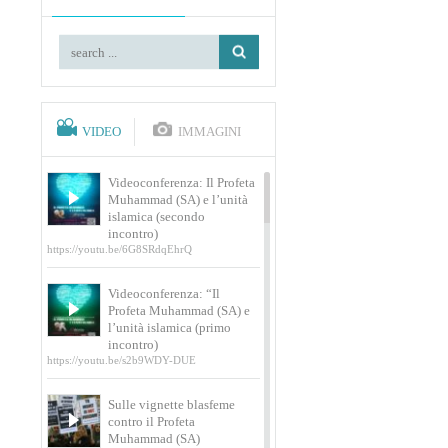
VIDEO
IMMAGINI
Videoconferenza: Il Profeta
Muhammad (SA) e l’unità
islamica (secondo
incontro)
https://youtu.be/6G8SRdqEhrQ
Videoconferenza: “Il
Profeta Muhammad (SA) e
l’unità islamica (primo
incontro)
https://youtu.be/s2b9WDY-DUE
Sulle vignette blasfeme
contro il Profeta
Muhammad (SA)