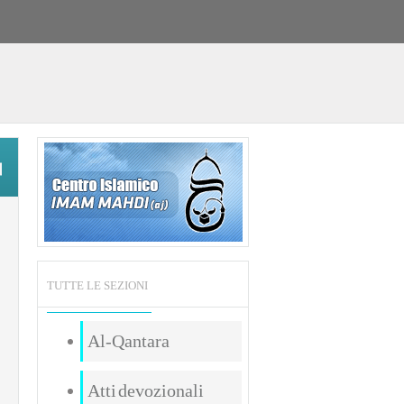
TUTTE LE SEZIONI
Al-Qantara
Atti devozionali