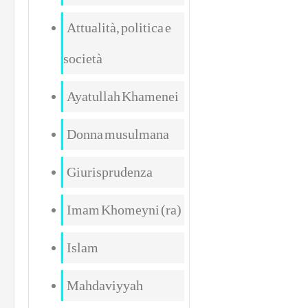
Attualità, politica e
società
o
Ayatullah Khamenei
Donna musulmana
Giurisprudenza
Imam Khomeyni (ra)
Islam
Mahdaviyyah