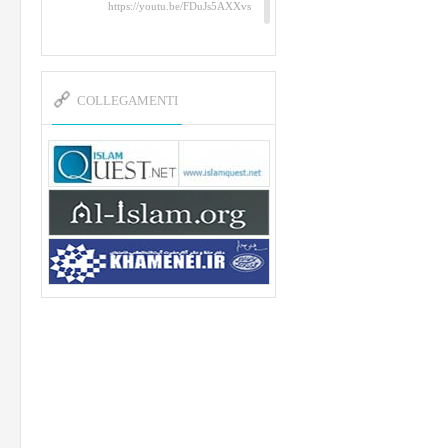
https://youtu.be/FDuJs5AXXvs
Un tributo al Martire Abu
Mahdi al-Muhandis
https://www.youtube.com/watch?
v=YAYpusvkUZk&t=26s
COLLEGAMENTI
L’Abluzione rituale (wudu)
secondo l’Imam Alì e
l’Imam Khomeini
https://www.youtube.com/watch?
v=p3sOpOgK7cU
I ricordi dell’incontro con
Qassem Soleimani della
figlia di un martire
https://www.youtube.com/watch?
v=-5nPSxbf9l0&t=103s
Sheykh Abbas Di Palma sui
martiri Qassem Soleimani e
Abu Mahdi Al-Muhandis
https://youtu.be/Y6SIP2PIht4
Video del discorso tenuto dallo
Sheykh Abbas Di Palma in ...