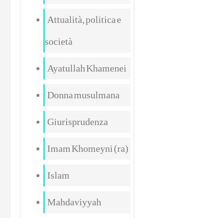
Attualità, politica e
società
Ayatullah Khamenei
Donna musulmana
Giurisprudenza
Imam Khomeyni (ra)
Islam
Mahdaviyyah