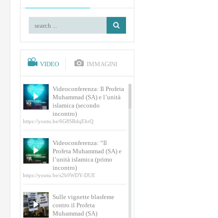
VIDEO
IMMAGINI
Videoconferenza: Il Profeta
Muhammad (SA) e l’unità
islamica (secondo
incontro)
https://youtu.be/6G8SRdqEhrQ
Videoconferenza: “Il
Profeta Muhammad (SA) e
l’unità islamica (primo
incontro)
https://youtu.be/s2b9WDY-DUE
Sulle vignette blasfeme
contro il Profeta
Muhammad (SA)