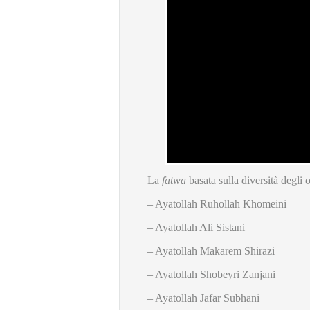
La
fatwa
basata sulla diversità degli
– Ayatollah Ruhollah Khomeini
– Ayatollah Ali Sistani
– Ayatollah Makarem Shirazi
– Ayatollah Shobeyri Zanjani
– Ayatollah Jafar Subhani