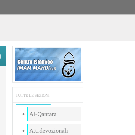
TUTTE LE SEZIONI
Al-Qantara
Atti devozionali