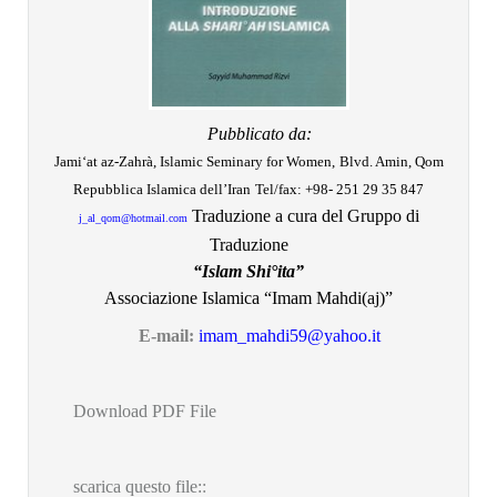
Pubblicato da:
Jami‘at az-Zahrà,
Islamic Seminary for Women,
Blvd. Amin, Qom
Repubblica Islamica dell’Iran
Tel/fax: +98- 251 29 35 847
Traduzione a cura del Gruppo di
j_al_qom@hotmail.com
Traduzione
“Islam Shi°ita”
Associazione Islamica “Imam Mahdi(aj)”
E-mail:
imam_mahdi59@yahoo.it
Download PDF File
scarica questo file:
: