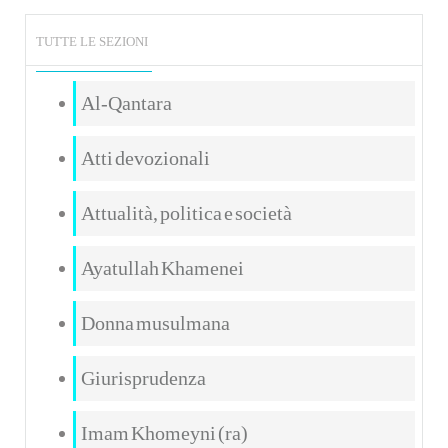
TUTTE LE SEZIONI
Al-Qantara
Atti devozionali
Attualità, politica e società
Ayatullah Khamenei
Donna musulmana
Giurisprudenza
Imam Khomeyni (ra)