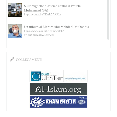
Sulle vignette blasfeme contro il Profeta
Muhammad (SA)
https://youtu.be/FDuJs5AXXvs
Un tributo al Martire Abu Mahdi al-Muhandis
https://www.youtube.com/watch?
v=YAYpusvkUZk&t=26s
L’Abluzione rituale (wudu) secondo l’Imam Alì
e l’Imam Khomeini
https://www.youtube.com/watch?v=p3sOpOgK7cU
COLLEGAMENTI
I ricordi dell’incontro con Qassem Soleimani
della figlia di un martire
https://www.youtube.com/watch?
v=-5nPSxbf9l0&t=103s
Sheykh Abbas Di Palma sui martiri Qassem
Soleimani e Abu Mahdi Al-Muhandis
https://youtu.be/Y6SIP2PIht4 Video del discorso tenuto
dallo Sheykh Abbas Di Palma in ...
Mostra d’arte di Hassan Rouholamin