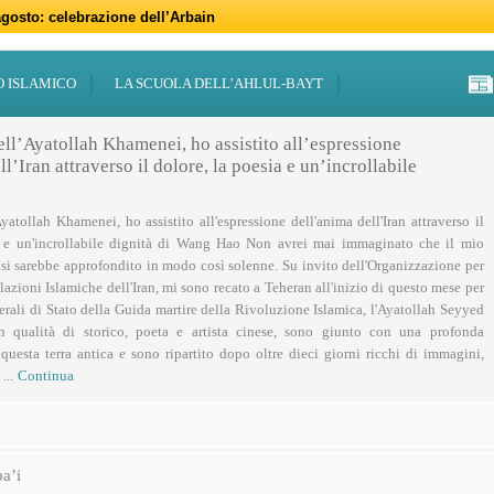
gosto: celebrazione dell’Arbain
gno: programmi per il mese di Muharram
iugno: Eid al-Ghadir
-Adha (Festa del Sacrificio)
sabato 21 marzo
47 – 2026
 notte di Qadr a Roma
 Centro Islamico Imam Mahdi di Roma per il Ramadan
19 febbraio primo giorno di Ramadan
febbraio: docufilm “Rivoluzione”
O ISLAMICO
LA SCUOLA DELL’AHLUL-BAYT
ell’Ayatollah Khamenei, ho assistito all’espressione
l’Iran attraverso il dolore, la poesia e un’incrollabile
Ayatollah Khamenei, ho assistito all'espressione dell'anima dell'Iran attraverso il
a e un'incrollabile dignità di Wang Hao Non avrei mai immaginato che il mio
 si sarebbe approfondito in modo così solenne. Su invito dell'Organizzazione per
lazioni Islamiche dell'Iran, mi sono recato a Teheran all'inizio di questo mese per
nerali di Stato della Guida martire della Rivoluzione Islamica, l'Ayatollah Seyyed
n qualità di storico, poeta e artista cinese, sono giunto con una profonda
uesta terra antica e sono ripartito dopo oltre dieci giorni ricchi di immagini,
...
Continua
a’i