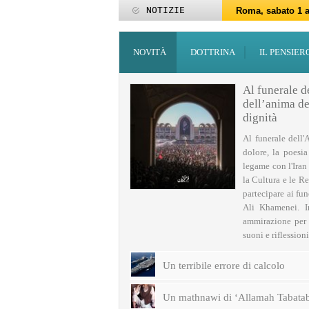
NOTIZIE
Roma, sabato 1 a
Roma, 15-25 giu
Roma, sabato 6 g
27 maggio: Eid al
‘Id al-Fitr sarà 
ZAKATUL-FITR 14
Programmi per la
I programmi del
Domani giovedì 
Roma, sabato 14 
NOVITÀ
DOTTRINA
IL PENSIER
Al funerale d
dell’anima del
dignità
Al funerale dell'
dolore, la poesi
legame con l'Iran
la Cultura e le Re
partecipare ai fu
Ali Khamenei. I
ammirazione per q
suoni e riflessioni 
Un terribile errore di calcolo
Un mathnawi di ‘Allamah Tabatab