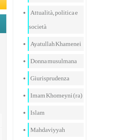
Attualità, politica e
società
Ayatullah Khamenei
Donna musulmana
Giurisprudenza
Imam Khomeyni (ra)
Islam
Mahdaviyyah