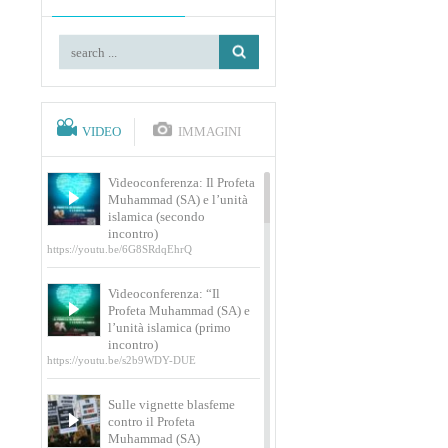
VIDEO
IMMAGINI
Videoconferenza: Il Profeta
Muhammad (SA) e l’unità
islamica (secondo
incontro)
https://youtu.be/6G8SRdqEhrQ
Videoconferenza: “Il
Profeta Muhammad (SA) e
l’unità islamica (primo
incontro)
https://youtu.be/s2b9WDY-DUE
Sulle vignette blasfeme
contro il Profeta
Muhammad (SA)