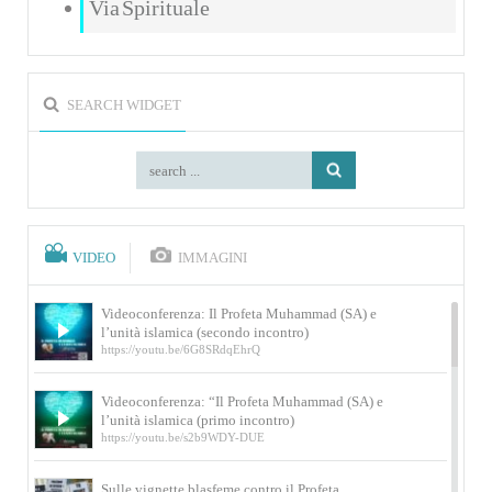
Via Spirituale
SEARCH WIDGET
VIDEO
IMMAGINI
Videoconferenza: Il Profeta Muhammad (SA) e
l’unità islamica (secondo incontro)
https://youtu.be/6G8SRdqEhrQ
Videoconferenza: “Il Profeta Muhammad (SA) e
l’unità islamica (primo incontro)
https://youtu.be/s2b9WDY-DUE
Sulle vignette blasfeme contro il Profeta