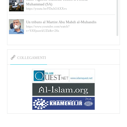
Muhammad (SA)
https://youtu.be/FDuJs5AXXvs
Un tributo al Martire Abu Mahdi al-Muhandis
https://www.youtube.com/watch?
v=YAYpusvkUZk&t=26s
L’Abluzione rituale (wudu) secondo l’Imam Alì
e l’Imam Khomeini
https://www.youtube.com/watch?v=p3sOpOgK7cU
COLLEGAMENTI
I ricordi dell’incontro con Qassem Soleimani
della figlia di un martire
https://www.youtube.com/watch?
v=-5nPSxbf9l0&t=103s
Sheykh Abbas Di Palma sui martiri Qassem
Soleimani e Abu Mahdi Al-Muhandis
https://youtu.be/Y6SIP2PIht4 Video del discorso tenuto
dallo Sheykh Abbas Di Palma in ...
Mostra d’arte di Hassan Rouholamin
Roma, Mostra delle opere inedite su «Ashura» intitolata