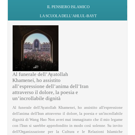
IL PENSIERO ISLAMICO
LA SCUOLA DELL’AHLUL-BAYT
Al funerale dell’Ayatollah
Khamenei, ho assistito
all’espressione dell’anima dell’Iran
attraverso il dolore, la poesia e
un’incrollabile dignità
Al funerale dell'Ayatollah Khamenei, ho assistito all'espressione
dell'anima dell'Iran attraverso il dolore, la poesia e un'incrollabile
dignità di Wang Hao Non avrei mai immaginato che il mio legame
con l'Iran si sarebbe approfondito in modo così solenne. Su invito
dell'Organizzazione per la Cultura e le Relazioni Islamiche