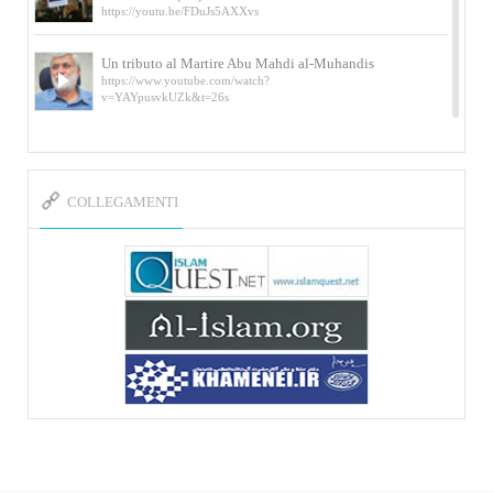
https://youtu.be/FDuJs5AXXvs
Un tributo al Martire Abu Mahdi al-Muhandis
https://www.youtube.com/watch?
v=YAYpusvkUZk&t=26s
L’Abluzione rituale (wudu) secondo l’Imam Alì
e l’Imam Khomeini
https://www.youtube.com/watch?v=p3sOpOgK7cU
COLLEGAMENTI
I ricordi dell’incontro con Qassem Soleimani
della figlia di un martire
https://www.youtube.com/watch?
v=-5nPSxbf9l0&t=103s
Sheykh Abbas Di Palma sui martiri Qassem
Soleimani e Abu Mahdi Al-Muhandis
https://youtu.be/Y6SIP2PIht4 Video del discorso tenuto
dallo Sheykh Abbas Di Palma in ...
Mostra d’arte di Hassan Rouholamin
Roma, Mostra delle opere inedite su «Ashura» intitolata
«L’Arca della ...