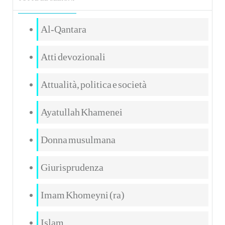
Al-Qantara
Atti devozionali
Attualità, politica e società
Ayatullah Khamenei
Donna musulmana
Giurisprudenza
Imam Khomeyni (ra)
Islam