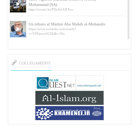
Muhammad (SA)
https://youtu.be/FDuJs5AXXvs
Un tributo al Martire Abu Mahdi al-Muhandis
https://www.youtube.com/watch?
v=YAYpusvkUZk&t=26s
L’Abluzione rituale (wudu) secondo l’Imam Alì
e l’Imam Khomeini
https://www.youtube.com/watch?v=p3sOpOgK7cU
COLLEGAMENTI
I ricordi dell’incontro con Qassem Soleimani
della figlia di un martire
https://www.youtube.com/watch?
v=-5nPSxbf9l0&t=103s
Sheykh Abbas Di Palma sui martiri Qassem
Soleimani e Abu Mahdi Al-Muhandis
https://youtu.be/Y6SIP2PIht4 Video del discorso tenuto
dallo Sheykh Abbas Di Palma in ...
Mostra d’arte di Hassan Rouholamin
Roma, Mostra delle opere inedite su «Ashura» intitolata