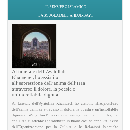
IL PENSIERO ISLAMICO
LA SCUOLA DELL’AHLUL-BAYT
Al funerale dell’Ayatollah
Khamenei, ho assistito
all’espressione dell’anima dell’Iran
attraverso il dolore, la poesia e
un’incrollabile dignità
Al funerale dell'Ayatollah Khamenei, ho assistito all'espressione
dell'anima dell'Iran attraverso il dolore, la poesia e un'incrollabile
dignità di Wang Hao Non avrei mai immaginato che il mio legame
con l'Iran si sarebbe approfondito in modo così solenne. Su invito
dell'Organizzazione per la Cultura e le Relazioni Islamiche