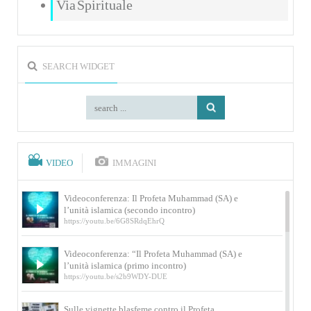
Via Spirituale
SEARCH WIDGET
VIDEO
IMMAGINI
Videoconferenza: Il Profeta Muhammad (SA) e
l’unità islamica (secondo incontro)
https://youtu.be/6G8SRdqEhrQ
Videoconferenza: “Il Profeta Muhammad (SA) e
l’unità islamica (primo incontro)
https://youtu.be/s2b9WDY-DUE
Sulle vignette blasfeme contro il Profeta