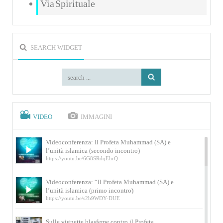
Via Spirituale
SEARCH WIDGET
VIDEO
IMMAGINI
Videoconferenza: Il Profeta Muhammad (SA) e
l’unità islamica (secondo incontro)
https://youtu.be/6G8SRdqEhrQ
Videoconferenza: “Il Profeta Muhammad (SA) e
l’unità islamica (primo incontro)
https://youtu.be/s2b9WDY-DUE
Sulle vignette blasfeme contro il Profeta