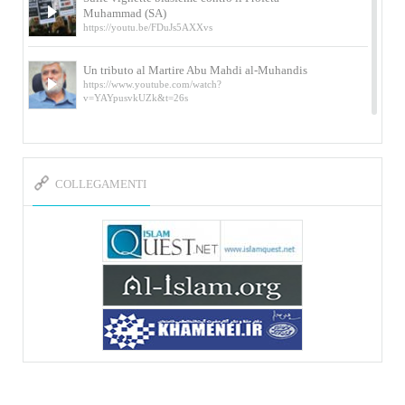
Muhammad (SA)
https://youtu.be/FDuJs5AXXvs
Un tributo al Martire Abu Mahdi al-Muhandis
https://www.youtube.com/watch?
v=YAYpusvkUZk&t=26s
L’Abluzione rituale (wudu) secondo l’Imam Alì
e l’Imam Khomeini
https://www.youtube.com/watch?v=p3sOpOgK7cU
COLLEGAMENTI
I ricordi dell’incontro con Qassem Soleimani
della figlia di un martire
https://www.youtube.com/watch?
v=-5nPSxbf9l0&t=103s
Sheykh Abbas Di Palma sui martiri Qassem
Soleimani e Abu Mahdi Al-Muhandis
https://youtu.be/Y6SIP2PIht4 Video del discorso tenuto
dallo Sheykh Abbas Di Palma in ...
Mostra d’arte di Hassan Rouholamin
Roma, Mostra delle opere inedite su «Ashura» intitolata