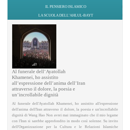
IL PENSIERO ISLAMICO
LA SCUOLA DELL’AHLUL-BAYT
Al funerale dell’Ayatollah
Khamenei, ho assistito
all’espressione dell’anima dell’Iran
attraverso il dolore, la poesia e
un’incrollabile dignità
Al funerale dell'Ayatollah Khamenei, ho assistito all'espressione
dell'anima dell'Iran attraverso il dolore, la poesia e un'incrollabile
dignità di Wang Hao Non avrei mai immaginato che il mio legame
con l'Iran si sarebbe approfondito in modo così solenne. Su invito
dell'Organizzazione per la Cultura e le Relazioni Islamiche