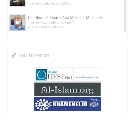
https://youtu.be/FDuJs5AXXvs
Un tributo al Martire Abu Mahdi al-Muhandis
https://www.youtube.com/watch?
v=YAYpusvkUZk&t=26s
L’Abluzione rituale (wudu) secondo l’Imam Alì
e l’Imam Khomeini
https://www.youtube.com/watch?v=p3sOpOgK7cU
COLLEGAMENTI
I ricordi dell’incontro con Qassem Soleimani
della figlia di un martire
https://www.youtube.com/watch?
v=-5nPSxbf9l0&t=103s
Sheykh Abbas Di Palma sui martiri Qassem
Soleimani e Abu Mahdi Al-Muhandis
https://youtu.be/Y6SIP2PIht4 Video del discorso tenuto
dallo Sheykh Abbas Di Palma in ...
Mostra d’arte di Hassan Rouholamin
Roma, Mostra delle opere inedite su «Ashura» intitolata
«L’Arca della ...