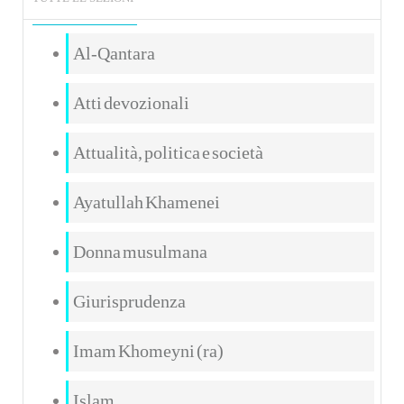
Al-Qantara
Atti devozionali
Attualità, politica e società
Ayatullah Khamenei
Donna musulmana
Giurisprudenza
Imam Khomeyni (ra)
Islam