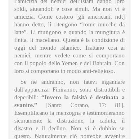
l’amicizia dei nemici dell’Islam dando loro
soldi, aiutandoli e cose simili. Ma non vi è
amicizia. Come costoro [gli americani, ndt]
hanno detto, li ritengono “come mucche da
latte”. Li mungono e quando la mungitura è
finita, li macellano. Questa è la condizione di
oggi del mondo islamico. Trattano così ai
nemici, mentre vedete come si comportano
con il popolo dello Yemen e del Bahrain. Con
loro si comportano in modo anti-religioso.
Se ne andranno, non fatevi ingannare
dall’apparenza. Finiranno, sono distruttibili e
deperibili:
“Invero la falsità è destinata a
svanire.”
[Santo Corano, 17: 81].
Esemplificano la menzogna e testimonieranno
sicuramente la distruzione, la caduta, il
disastro e il declino. Non vi è dubbio su
questo. Naturalmente ciò potrebbe avvenire