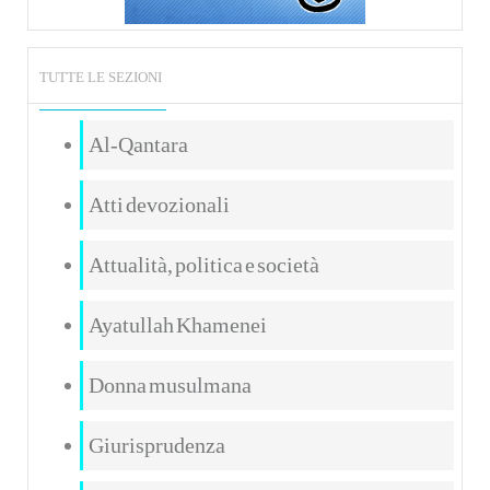
TUTTE LE SEZIONI
Al-Qantara
Atti devozionali
Attualità, politica e società
Ayatullah Khamenei
Donna musulmana
Giurisprudenza