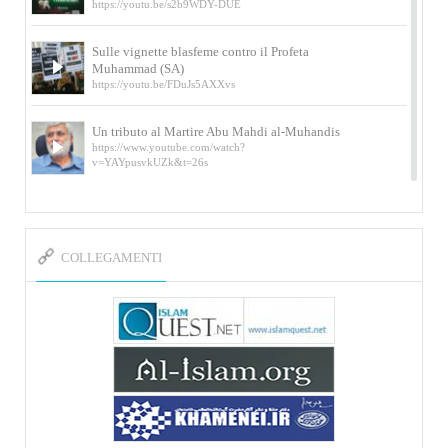
https://youtu.be/s2b9WDY-DUE
Sulle vignette blasfeme contro il Profeta
Muhammad (SA)
https://youtu.be/FDuJs5AXXvs
Un tributo al Martire Abu Mahdi al-Muhandis
https://www.youtube.com/watch?
v=YAYpusvkUZk&t=26s
L’Abluzione rituale (wudu) secondo l’Imam Alì
e l’Imam Khomeini
https://www.youtube.com/watch?v=p3sOpOgK7cU
COLLEGAMENTI
I ricordi dell’incontro con Qassem Soleimani
della figlia di un martire
https://www.youtube.com/watch?
v=-5nPSxbf9l0&t=103s
Sheykh Abbas Di Palma sui martiri Qassem
Soleimani e Abu Mahdi Al-Muhandis
https://youtu.be/Y6SIP2PIht4 Video del discorso tenuto
dallo Sheykh Abbas Di Palma in ...