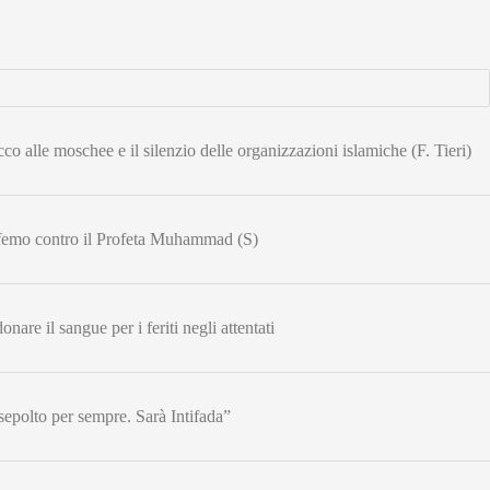
cco alle moschee e il silenzio delle organizzazioni islamiche (F. Tieri)
sfemo contro il Profeta Muhammad (S)
onare il sangue per i feriti negli attentati
epolto per sempre. Sarà Intifada”