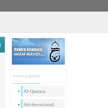
TUTTE LE SEZIONI
Al-Qantara
Atti devozionali