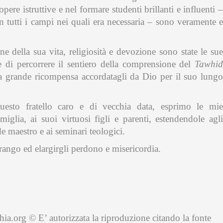
opere istruttive e nel formare studenti brillanti e influenti –
in tutti i campi nei quali era necessaria – sono veramente e
ne della sua vita, religiosità e devozione sono state le sue
ne di percorrere il sentiero della comprensione del
Tawhid
 la grande ricompensa accordatagli da Dio per il suo lungo
questo fratello caro e di vecchia data, esprimo le mie
iglia, ai suoi virtuosi figli e parenti, estendendole agli
e maestro e ai seminari teologici.
rango ed elargirgli perdono e misericordia.
hia.org © E’ autorizzata la riproduzione citando la fonte