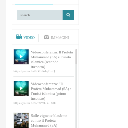
VIDEO
IMMAGINI
Videoconferenza: Il Profeta
Muhammad (SA) e l’unità
islamica (secondo
incontro)
https://youtu.be/6G8SRdqEhrQ
Videoconferenza: “Il
Profeta Muhammad (SA) e
l’unità islamica (primo
incontro)
https://youtu.be/s2b9WDY-DUE
Sulle vignette blasfeme
contro il Profeta
Muhammad (SA)