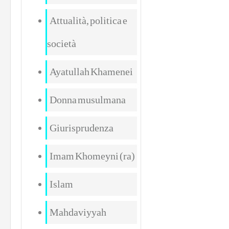
Attualità, politica e
società
Ayatullah Khamenei
Donna musulmana
Giurisprudenza
Imam Khomeyni (ra)
e
Islam
Mahdaviyyah