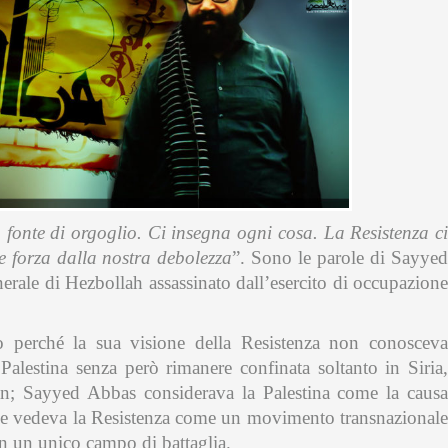
 fonte di orgoglio. Ci insegna ogni cosa. La Resistenza ci
e forza dalla nostra debolezza
”. Sono le parole di Sayye
rale di Hezbollah assassinato dall’esercito di occupazione
 perché la sua visione della Resistenza non conosceva
Palestina senza però rimanere confinata soltanto in Siria,
tan; Sayyed Abbas considerava la Palestina come la causa
 e vedeva la Resistenza come un movimento transnazional
n un unico campo di battaglia.