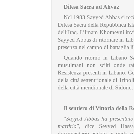
Difesa Sacra ad Ahvaz
Nel 1983 Sayyed Abbas si recò
Difesa Sacra della Repubblica Isla
dell’Iraq. L’Imam Khomeyni invi
Sayyed Abbas di ritornare in Lib
presenza nel campo di battaglia l
Quando ritornò in Libano Sa
musulmani non sciiti onde raff
Resistenza presenti in Libano. Coo
della città settentrionale di Trip
della città meridionale di Sido
Il sentiero di Vittoria della R
“
Sayyed Abbas ha presentato 
martirio
”, dice Seyyed Hassa
documentario andato in onda sul