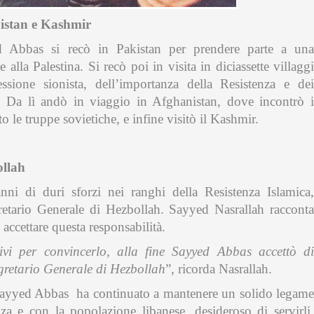
nistan e Kashmir
Abbas si recò in Pakistan per prendere parte a una
 alla Palestina. Si recò poi in visita in diciassette villaggi
ssione sionista, dell’importanza della Resistenza e dei
e. Da lì andò in viaggio in Afghanistan, dove incontrò i
 le truppe sovietiche, e infine visitò il Kashmir.
ollah
nni di duri sforzi nei ranghi della Resistenza Islamica,
etario Generale di Hezbollah. Sayyed Nasrallah racconta
 accettare questa responsabilità.
ivi per convincerlo, alla fine Sayyed Abbas accettò di
egretario Generale di Hezbollah
”, ricorda Nasrallah.
Sayyed Abbas ha continuato a mantenere un solido legame
za e con la popolazione libanese, desideroso di servirli.