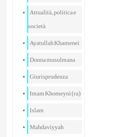
Attualità, politica e
società
Ayatullah Khamenei
Donna musulmana
Giurisprudenza
d
Imam Khomeyni (ra)
Islam
Mahdaviyyah
e