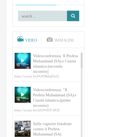
VIDEO
IMMAGINI
Videoconferenza: Il Profeta
Muhammad (SA) e l’unità
islamica (secondo
incontro)
https://youtu.be/6G8SRdqEhrQ
Videoconferenza: “Il
Profeta Muhammad (SA) e
l’unità islamica (primo
incontro)
https://youtu.be/s2b9WDY-DUE
Sulle vignette blasfeme
contro il Profeta
Muhammad (SA)