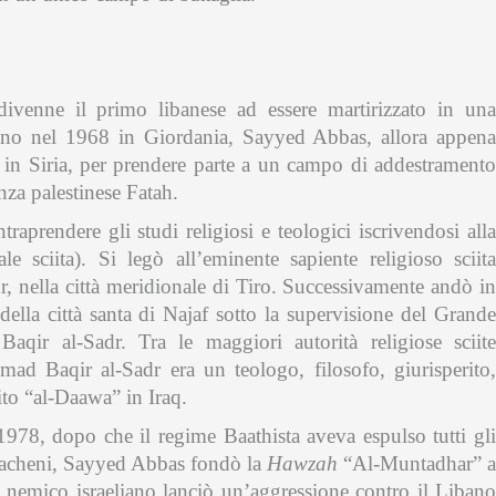
ivenne il primo libanese ad essere martirizzato in una
liano nel 1968 in Giordania, Sayyed Abbas, allora appena
 in Siria, per prendere parte a un campo di addestramento
nza palestinese Fatah.
raprendere gli studi religiosi e teologici iscrivendosi alla
le sciita). Si legò all’eminente sapiente religioso sciita
 nella città meridionale di Tiro. Successivamente andò in
della città santa di Najaf sotto la supervisione del Grand
ir al-Sadr. Tra le maggiori autorità religiose sciite
 Baqir al-Sadr era un teologo, filosofo, giurisperito,
ito “al-Daawa” in Iraq.
1978, dopo che il regime Baathista aveva espulso tutti gli
 iracheni, Sayyed Abbas fondò la
Hawzah
“Al-Muntadhar” a
 nemico israeliano lanciò un’aggressione contro il Libano