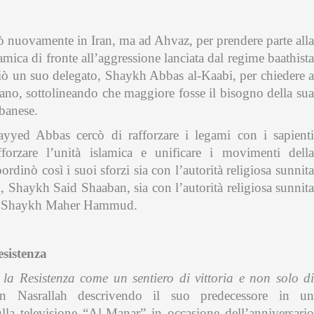
 nuovamente in Iran, ma ad Ahvaz, per prendere parte alla
mica di fronte all’aggressione lanciata dal regime baathista
ò un suo delegato, Shaykh Abbas al-Kaabi, per chiedere a
ano, sottolineando che maggiore fosse il bisogno della sua
ibanese.
yyed Abbas cercò di rafforzare i legami con i sapienti
orzare l’unità islamica e unificare i movimenti della
rdinò così i suoi sforzi sia con l’autorità religiosa sunnita
oli, Shaykh Said Shaaban, sia con l’autorità religiosa sunnita
ne, Shaykh Maher Hammud.
esistenza
la Resistenza come un sentiero di vittoria e non solo di
n Nasrallah descrivendo il suo predecessore in un
la televisione “Al-Manar” in occasione dell’anniversario