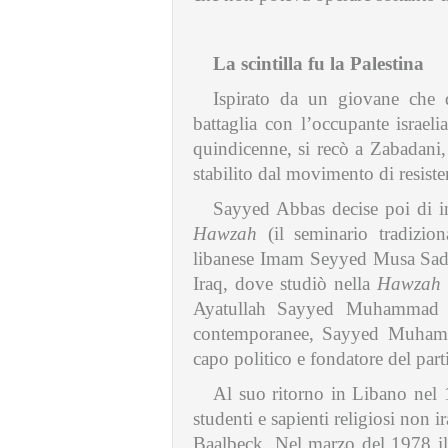
La scintilla fu la Palestina
Ispirato da un giovane che d
battaglia con l’occupante israe
quindicenne, si recò a Zabadani,
stabilito dal movimento di resiste
Sayyed Abbas decise poi di int
Hawzah
(il seminario tradiziona
libanese Imam Seyyed Musa Sadr,
Iraq, dove studiò nella
Hawzah
Ayatullah Sayyed Muhammad Baq
contemporanee, Sayyed Muhammad
capo politico e fondatore del part
Al suo ritorno in Libano nel 
studenti e sapienti religiosi non
Baalbeck. Nel marzo del 1978 il