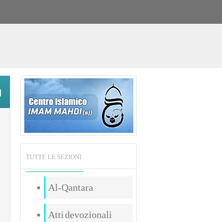
TUTTE LE SEZIONI
Al-Qantara
Atti devozionali