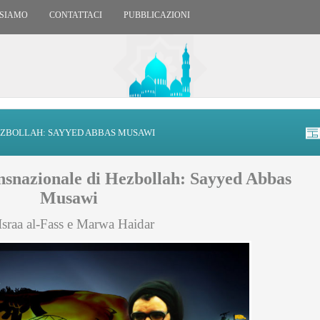
 SIAMO
CONTATTACI
PUBBLICAZIONI
EZBOLLAH: SAYYED ABBAS MUSAWI
nsnazionale di Hezbollah: Sayyed Abbas
Musawi
Israa al-Fass e Marwa Haidar