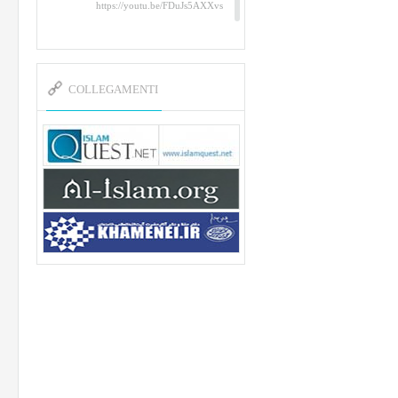
https://youtu.be/FDuJs5AXXvs
Un tributo al Martire Abu
Mahdi al-Muhandis
https://www.youtube.com/watch?
v=YAYpusvkUZk&t=26s
COLLEGAMENTI
L’Abluzione rituale (wudu)
secondo l’Imam Alì e
l’Imam Khomeini
https://www.youtube.com/watch?
v=p3sOpOgK7cU
I ricordi dell’incontro con
Qassem Soleimani della
figlia di un martire
https://www.youtube.com/watch?
v=-5nPSxbf9l0&t=103s
Sheykh Abbas Di Palma sui
o
martiri Qassem Soleimani e
Abu Mahdi Al-Muhandis
https://youtu.be/Y6SIP2PIht4
Video del discorso tenuto dallo
Sheykh Abbas Di Palma in ...