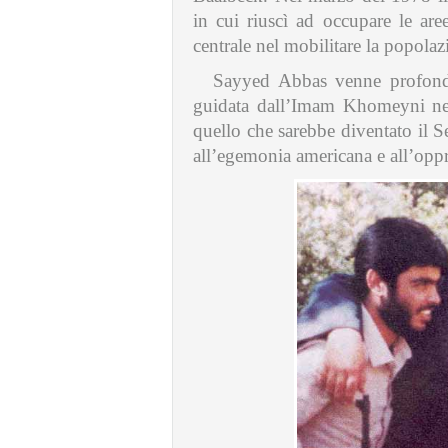
in cui riuscì ad occupare le ar
centrale nel mobilitare la popolaz
Sayyed Abbas venne profondam
guidata dall’Imam Khomeyni nel
quello che sarebbe diventato il S
all’egemonia americana e all’oppr