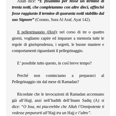
Allah dice:
“E fissammo per Mosè un termine di
trenta notti, che completammo con altre dieci, affinchè
fosse raggiunto il termine di quaranta notti stabilito dal
suo Signore”
(Corano, Sura Al Araf, Ayat 142).
Il pellegrinaggio (
Hajj
)
: nel corso di tre o quattro
giorni, vogliamo capire ed imparare a memoria tutte le
regole di giurisprudenza, i segreti, le buone maniere e
comportamenti riguardanti il pellegrinaggio.
E’ possibile tutto questo, in così breve tempo?
Perché non cominciamo a prepararci al
Pellegrinaggio sin dal mese di Ramadan?
Ricordate che le invocazioni di Ramadan accennano
già all’
Hajj
, anzi nell’hadith dell’Imam Sadiq (A) si
dice:
“O Issa, mi piacerebbe che Allah l’Onnipotente ti
vedesse prepararti all’
Hajj
tra un
Hajj
e l’altro”.