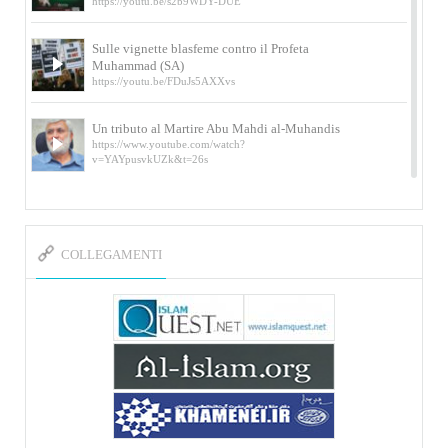
https://youtu.be/s2b9WDY-DUE
Sulle vignette blasfeme contro il Profeta
Muhammad (SA)
https://youtu.be/FDuJs5AXXvs
Un tributo al Martire Abu Mahdi al-Muhandis
https://www.youtube.com/watch?
v=YAYpusvkUZk&t=26s
L’Abluzione rituale (wudu) secondo l’Imam Alì
e l’Imam Khomeini
https://www.youtube.com/watch?v=p3sOpOgK7cU
COLLEGAMENTI
I ricordi dell’incontro con Qassem Soleimani
della figlia di un martire
https://www.youtube.com/watch?
v=-5nPSxbf9l0&t=103s
Sheykh Abbas Di Palma sui martiri Qassem
Soleimani e Abu Mahdi Al-Muhandis
https://youtu.be/Y6SIP2PIht4 Video del discorso tenuto
dallo Sheykh Abbas Di Palma in ...