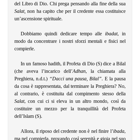
del Libro di Dio. Chi prega pensando alla fine della sua
Salat,
non ha capito che per il credente essa costituisce
un’ascensione spirituale.
Dobbiamo quindi dedicare tempo alle
ibadat
, in
modo da concentrare i nostri sforzi mentali e fisici nel
compierle.
In un famoso hadith, il Profeta di Dio (S) dice a Bilal
(che aveva l’incarico dell’
Adhan
, la chiamata alla
Preghiera, n.d.t.)
“Dacci una pausa, Bilal”
. E la pausa
da cosa è rappresentata, dal terminare la Preghiera? No,
al contrario, è costituita dal compimento stesso della
Salat
, con cui ci si eleva in un altro mondo, così da
costituire un mezzo per la tranquillità del Profeta
dell’Islam (S).
Allora, il riposo del credente non è nel finire l’
ibada
,
ma nel compierla, provando così serenità e gioia nel suo