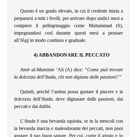
Questo è un grado elevato, in cui il credente inizia a
prepararsi a tutti i livelli, per arrivare dopo undici mesi a
compiere il pellegrinaggio come Muhammad (S),
impegnandosi così durante questi mesi a pensare
all’
Hajj
in modo continuo e graduale.
4) ABBANDONARE IL PECCATO
Amir al-Muminin
‘Ali (A) dice:
“Come può trovare
la dolcezza dell’
ibada
, chi non digiuna dalle passioni?”
Quindi, perché l’anima possa gustare il piacere e la
dolcezza dell’
ibada
, deve digiunare dalle passioni, dai
peccati e dai dubbi.
L’
ibada
è una bevanda squisita, se tu la mescoli con
la bevanda marcia e maleodorante dei peccati, non puoi
gustare il suo buon sapore. Per cui, come il giusto e lo