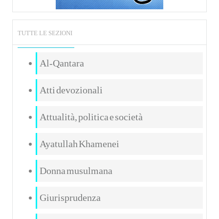
TUTTE LE SEZIONI
Al-Qantara
Atti devozionali
Attualità, politica e società
Ayatullah Khamenei
Donna musulmana
Giurisprudenza