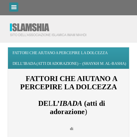
FATTORI CHE AIUTANO A PERCEPIRE LA DOLCEZZA
DELL’IBADA (ATTI DI ADORAZIONE) – (SHAYKH M. AL-BASHA)
FATTORI CHE AIUTANO A
PERCEPIRE LA DOLCEZZA
DE
L
L’
IBADA
(a
tti di
adorazione
)
di