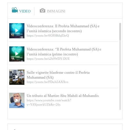
VIDEO
IMMAGINI
Videoconferenza: Il Profeta Muhammad (SA) e
l’unità islamica (secondo incontro)
https://youtu.be/6G8SRdqEhrQ
Videoconferenza: “Il Profeta Muhammad (SA) e
l’unità islamica (primo incontro)
https://youtu.be/s2b9WDY-DUE
Sulle vignette blasfeme contro il Profeta
Muhammad (SA)
https://youtu.be/FDuJs5AXXvs
Un tributo al Martire Abu Mahdi al-Muhandis
https://www.youtube.com/watch?
v=YAYpusvkUZk&t=26s
L’Abluzione rituale (wudu) secondo l’Imam Alì
e l’Imam Khomeini
https://www.youtube.com/watch?v=p3sOpOgK7cU