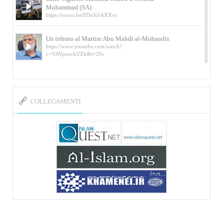
Muhammad (SA)
https://youtu.be/FDuJs5AXXvs
Un tributo al Martire Abu Mahdi al-Muhandis
https://www.youtube.com/watch?
v=YAYpusvkUZk&t=26s
L’Abluzione rituale (wudu) secondo l’Imam Alì
e l’Imam Khomeini
https://www.youtube.com/watch?v=p3sOpOgK7cU
COLLEGAMENTI
I ricordi dell’incontro con Qassem Soleimani
della figlia di un martire
https://www.youtube.com/watch?
v=-5nPSxbf9l0&t=103s
Sheykh Abbas Di Palma sui martiri Qassem
Soleimani e Abu Mahdi Al-Muhandis
https://youtu.be/Y6SIP2PIht4 Video del discorso tenuto
dallo Sheykh Abbas Di Palma in ...
Mostra d’arte di Hassan Rouholamin
Roma, Mostra delle opere inedite su «Ashura» intitolata