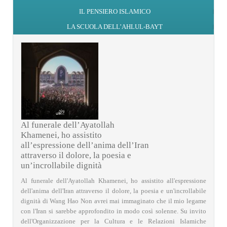
IL PENSIERO ISLAMICO
LA SCUOLA DELL’AHLUL-BAYT
Al funerale dell’Ayatollah
Khamenei, ho assistito
all’espressione dell’anima dell’Iran
attraverso il dolore, la poesia e
un’incrollabile dignità
Al funerale dell'Ayatollah Khamenei, ho assistito all'espressione
dell'anima dell'Iran attraverso il dolore, la poesia e un'incrollabile
dignità di Wang Hao Non avrei mai immaginato che il mio legame
con l'Iran si sarebbe approfondito in modo così solenne. Su invito
dell'Organizzazione per la Cultura e le Relazioni Islamiche