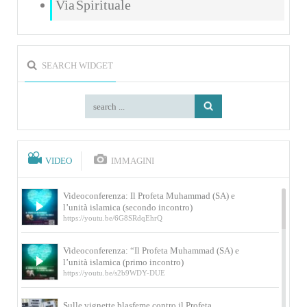
Via Spirituale
SEARCH WIDGET
VIDEO
IMMAGINI
Videoconferenza: Il Profeta Muhammad (SA) e
l’unità islamica (secondo incontro)
https://youtu.be/6G8SRdqEhrQ
Videoconferenza: “Il Profeta Muhammad (SA) e
l’unità islamica (primo incontro)
https://youtu.be/s2b9WDY-DUE
Sulle vignette blasfeme contro il Profeta