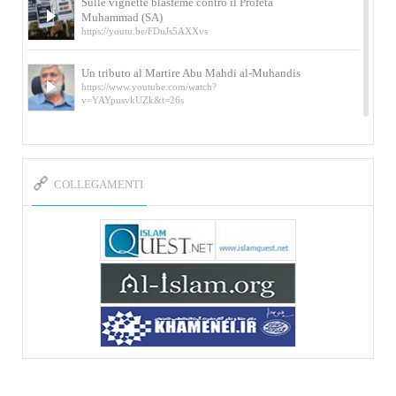
Sulle vignette blasfeme contro il Profeta
Muhammad (SA)
https://youtu.be/FDuJs5AXXvs
Un tributo al Martire Abu Mahdi al-Muhandis
https://www.youtube.com/watch?
v=YAYpusvkUZk&t=26s
L’Abluzione rituale (wudu) secondo l’Imam Alì
e l’Imam Khomeini
https://www.youtube.com/watch?v=p3sOpOgK7cU
COLLEGAMENTI
I ricordi dell’incontro con Qassem Soleimani
della figlia di un martire
https://www.youtube.com/watch?
v=-5nPSxbf9l0&t=103s
Sheykh Abbas Di Palma sui martiri Qassem
Soleimani e Abu Mahdi Al-Muhandis
https://youtu.be/Y6SIP2PIht4 Video del discorso tenuto
dallo Sheykh Abbas Di Palma in ...
Mostra d’arte di Hassan Rouholamin
Roma, Mostra delle opere inedite su «Ashura» intitolata