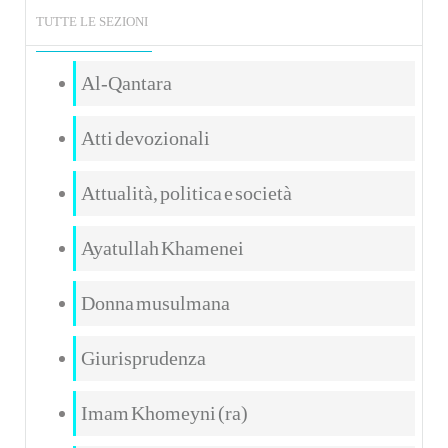
TUTTE LE SEZIONI
Al-Qantara
Atti devozionali
Attualità, politica e società
Ayatullah Khamenei
Donna musulmana
Giurisprudenza
Imam Khomeyni (ra)