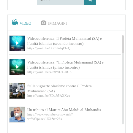
VIDEO
IMMAGINI
Videoconferenza: Il Profeta Muhammad (SA) e
l’unità islamica (secondo incontro)
https://youtu.be/6G8SRdqEhrQ
Videoconferenza: “Il Profeta Muhammad (SA) e
l’unità islamica (primo incontro)
https://youtu.be/s2b9WDY-DUE
Sulle vignette blasfeme contro il Profeta
Muhammad (SA)
https://youtu.be/FDuJs5AXXvs
Un tributo al Martire Abu Mahdi al-Muhandis
https://www.youtube.com/watch?
v=YAYpusvkUZk&t=26s