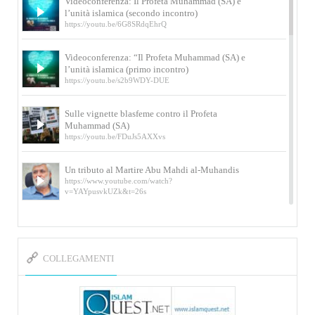
Videoconferenza: Il Profeta Muhammad (SA) e
l’unità islamica (secondo incontro)
https://youtu.be/6G8SRdqEhrQ
Videoconferenza: “Il Profeta Muhammad (SA) e
l’unità islamica (primo incontro)
https://youtu.be/s2b9WDY-DUE
Sulle vignette blasfeme contro il Profeta
Muhammad (SA)
https://youtu.be/FDuJs5AXXvs
Un tributo al Martire Abu Mahdi al-Muhandis
https://www.youtube.com/watch?
v=YAYpusvkUZk&t=26s
L’Abluzione rituale (wudu) secondo l’Imam Alì
e l’Imam Khomeini
https://www.youtube.com/watch?v=p3sOpOgK7cU
COLLEGAMENTI
I ricordi dell’incontro con Qassem Soleimani
della figlia di un martire
https://www.youtube.com/watch?