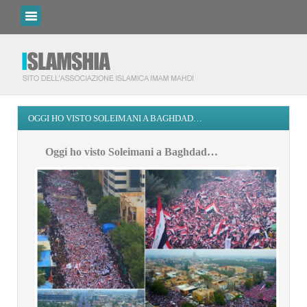
OGGI HO VISTO SOLEIMANI A BAGHDAD…
Oggi ho visto Soleimani a Baghdad…