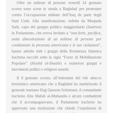
Oltre un milione di persone venerdì 24 gennaio
scorso sono scese in strada a Baghdad per protestare
contro l’occupazione militare dell’Iraq da parte degli
Stati Uniti. Alla manifestazione, indetta da Muqtada
Sadr, capo del gruppo politico maggioritario (
Saairun
)
in Parlamento, che aveva invitato a “
una
forte, pacifica,
unita dimostrazione di un milione di persone per
condannare la presenza americana e le sue violazioni
”,
hanno aderito tutti i gruppi della Resistenza Islamica
irachena raccolti sotto la sigla “Forze di Mobilitazione
Popolare” (
Hashd al-Shaabi
) e numerosi gruppi e
movimenti politici e religiosi sunniti.
Il 6 gennaio scorso, all’indomani del vile attacco
terroristico americano che a Baghdad ha martirizzato il
generale iraniano Hajj Qassem Soleimani, il comandante
iracheno Abu Mahdi al-Muhandis e alcuni combattenti
che li accompagnavano, il Parlamento iracheno ha
approvato una risoluzione che chiede l’espulsione di