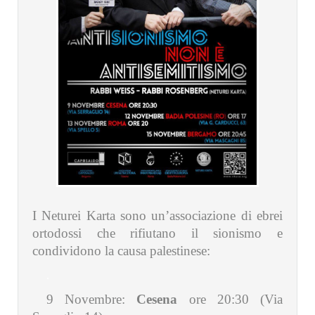
I Neturei Karta sono un’associazione di ebrei
ortodossi che rifiutano il sionismo e
condividono la causa palestinese:
.
9 Novembre:
Cesena
ore 20:30
(Via