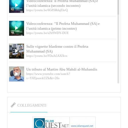
Videoconferenza: Il Profeta Muhammad (SA) e
l’unità islamica (secondo incontro)
https://youtu.be/6G8SRdqEhrQ
Videoconferenza: “Il Profeta Muhammad (SA) e
l’unità islamica (primo incontro)
https://youtu.be/s2b9WDY-DUE
Sulle vignette blasfeme contro il Profeta
Muhammad (SA)
https://youtu.be/FDuJs5AXXvs
Un tributo al Martire Abu Mahdi al-Muhandis
https://www.youtube.com/watch?
v=YAYpusvkUZk&t=26s
L’Abluzione rituale (wudu) secondo l’Imam Alì
e l’Imam Khomeini
https://www.youtube.com/watch?v=p3sOpOgK7cU
COLLEGAMENTI
I ricordi dell’incontro con Qassem Soleimani
della figlia di un martire
https://www.youtube.com/watch?