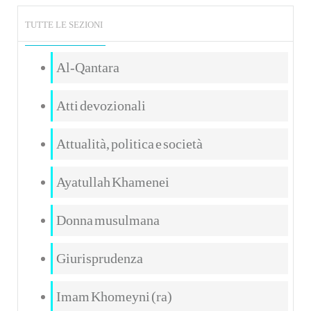
TUTTE LE SEZIONI
Al-Qantara
Atti devozionali
Attualità, politica e società
Ayatullah Khamenei
Donna musulmana
Giurisprudenza
Imam Khomeyni (ra)