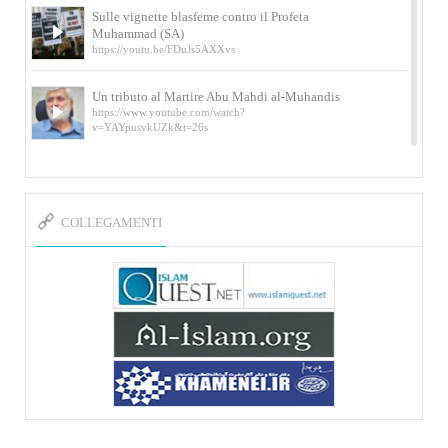
Sulle vignette blasfeme contro il Profeta
Muhammad (SA)
https://youtu.be/FDuJs5AXXvs
Un tributo al Martire Abu Mahdi al-Muhandis
https://www.youtube.com/watch?
v=YAYpusvkUZk&t=26s
L’Abluzione rituale (wudu) secondo l’Imam Alì
e l’Imam Khomeini
https://www.youtube.com/watch?v=p3sOpOgK7cU
COLLEGAMENTI
I ricordi dell’incontro con Qassem Soleimani
della figlia di un martire
https://www.youtube.com/watch?
v=-5nPSxbf9l0&t=103s
Sheykh Abbas Di Palma sui martiri Qassem
Soleimani e Abu Mahdi Al-Muhandis
https://youtu.be/Y6SIP2PIht4 Video del discorso tenuto
dallo Sheykh Abbas Di Palma in ...
Mostra d’arte di Hassan Rouholamin