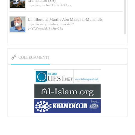
Muhammad (SA)
https://youtu.be/FDuJs5AXXvs
Un tributo al Martire Abu Mahdi al-Muhandis
https://www.youtube.com/watch?
v=YAYpusvkUZk&t=26s
L’Abluzione rituale (wudu) secondo l’Imam Alì
e l’Imam Khomeini
https://www.youtube.com/watch?v=p3sOpOgK7cU
COLLEGAMENTI
I ricordi dell’incontro con Qassem Soleimani
della figlia di un martire
https://www.youtube.com/watch?
v=-5nPSxbf9l0&t=103s
Sheykh Abbas Di Palma sui martiri Qassem
Soleimani e Abu Mahdi Al-Muhandis
https://youtu.be/Y6SIP2PIht4 Video del discorso tenuto
dallo Sheykh Abbas Di Palma in ...
Mostra d’arte di Hassan Rouholamin
Roma, Mostra delle opere inedite su «Ashura» intitolata
«L’Arca della ...