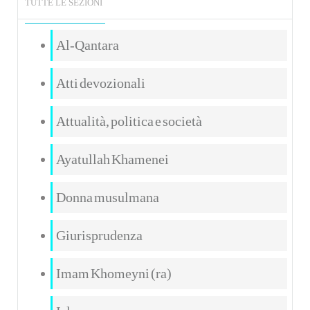
TUTTE LE SEZIONI
Al-Qantara
Atti devozionali
Attualità, politica e società
Ayatullah Khamenei
Donna musulmana
Giurisprudenza
Imam Khomeyni (ra)