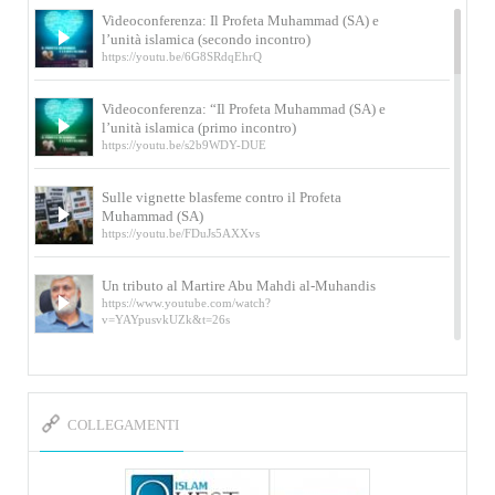
Videoconferenza: Il Profeta Muhammad (SA) e
l’unità islamica (secondo incontro)
https://youtu.be/6G8SRdqEhrQ
Videoconferenza: “Il Profeta Muhammad (SA) e
l’unità islamica (primo incontro)
https://youtu.be/s2b9WDY-DUE
Sulle vignette blasfeme contro il Profeta
Muhammad (SA)
https://youtu.be/FDuJs5AXXvs
Un tributo al Martire Abu Mahdi al-Muhandis
https://www.youtube.com/watch?
v=YAYpusvkUZk&t=26s
L’Abluzione rituale (wudu) secondo l’Imam Alì
e l’Imam Khomeini
https://www.youtube.com/watch?v=p3sOpOgK7cU
COLLEGAMENTI
I ricordi dell’incontro con Qassem Soleimani
della figlia di un martire