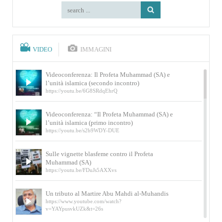
VIDEO
IMMAGINI
Videoconferenza: Il Profeta Muhammad (SA) e
l’unità islamica (secondo incontro)
https://youtu.be/6G8SRdqEhrQ
Videoconferenza: “Il Profeta Muhammad (SA) e
l’unità islamica (primo incontro)
https://youtu.be/s2b9WDY-DUE
Sulle vignette blasfeme contro il Profeta
Muhammad (SA)
https://youtu.be/FDuJs5AXXvs
Un tributo al Martire Abu Mahdi al-Muhandis
https://www.youtube.com/watch?
v=YAYpusvkUZk&t=26s