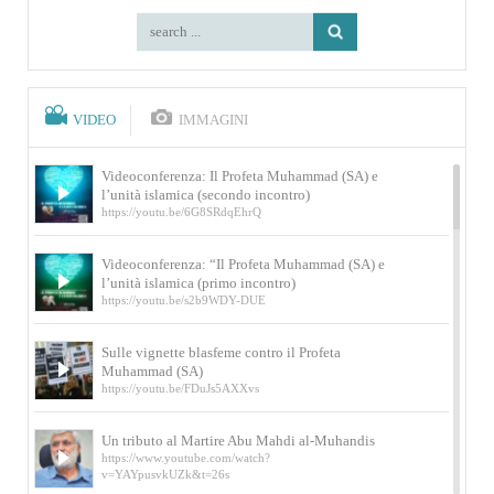
VIDEO
IMMAGINI
Videoconferenza: Il Profeta Muhammad (SA) e
l’unità islamica (secondo incontro)
https://youtu.be/6G8SRdqEhrQ
Videoconferenza: “Il Profeta Muhammad (SA) e
l’unità islamica (primo incontro)
https://youtu.be/s2b9WDY-DUE
Sulle vignette blasfeme contro il Profeta
Muhammad (SA)
https://youtu.be/FDuJs5AXXvs
Un tributo al Martire Abu Mahdi al-Muhandis
https://www.youtube.com/watch?
v=YAYpusvkUZk&t=26s