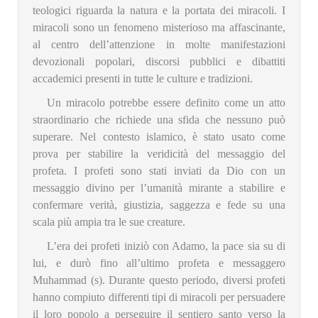
teologici riguarda la natura e la portata dei miracoli. I
miracoli sono un fenomeno misterioso ma affascinante,
al centro dell’attenzione in molte manifestazioni
devozionali popolari, discorsi pubblici e dibattiti
accademici presenti in tutte le culture e tradizioni.
Un miracolo potrebbe essere definito come un atto
straordinario che richiede una sfida che nessuno può
superare. Nel contesto islamico, è stato usato come
prova per stabilire la veridicità del messaggio del
profeta. I profeti sono stati inviati da Dio con un
messaggio divino per l’umanità mirante a stabilire e
confermare verità, giustizia, saggezza e fede su una
scala più ampia tra le sue creature.
L’era dei profeti iniziò con Adamo, la pace sia su di
lui, e durò fino all’ultimo profeta e messaggero
Muhammad (s). Durante questo periodo, diversi profeti
hanno compiuto differenti tipi di miracoli per persuadere
il loro popolo a perseguire il sentiero santo verso la