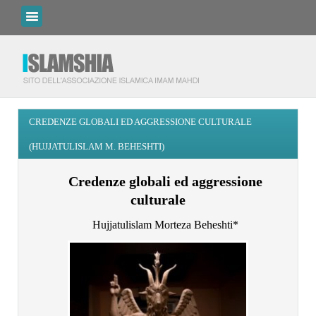
CREDENZE GLOBALI ED AGGRESSIONE CULTURALE
(HUJJATULISLAM M. BEHESHTI)
Credenze globali ed aggressione
culturale
Hujjatulislam Morteza Beheshti*