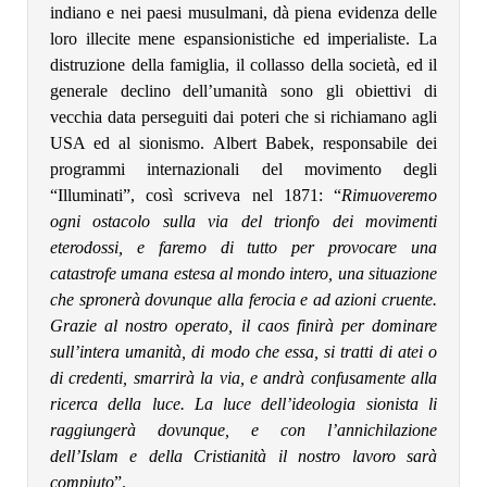
indiano e nei paesi musulmani, dà piena evidenza delle
loro illecite mene espansionistiche ed imperialiste. La
distruzione della famiglia, il collasso della società, ed il
generale declino dell’umanità sono gli obiettivi di
vecchia data perseguiti dai poteri che si richiamano agli
USA ed al sionismo. Albert Babek, responsabile dei
programmi internazionali del movimento degli
“Illuminati”, così scriveva nel 1871: “
Rimuoveremo
ogni ostacolo sulla via del trionfo dei movimenti
eterodossi, e faremo di tutto per provocare una
catastrofe umana estesa al mondo intero, una situazione
che spronerà dovunque alla ferocia e ad azioni cruente.
Grazie al nostro operato, il caos finirà per dominare
sull’intera umanità, di modo che essa, si tratti di atei o
di credenti, smarrirà la via, e andrà confusamente alla
ricerca della luce. La luce dell’ideologia sionista li
raggiungerà dovunque, e con l’annichilazione
dell’Islam e della Cristianità il nostro lavoro sarà
compiuto
”.