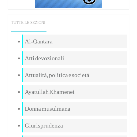
TUTTE LE SEZIONI
Al-Qantara
Atti devozionali
Attualità, politica e società
Ayatullah Khamenei
Donna musulmana
Giurisprudenza