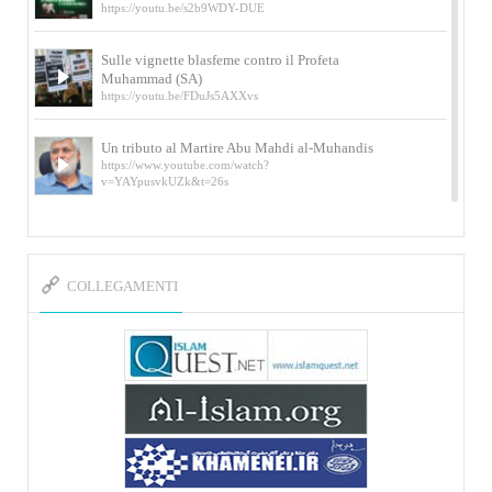
https://youtu.be/s2b9WDY-DUE
Sulle vignette blasfeme contro il Profeta
Muhammad (SA)
https://youtu.be/FDuJs5AXXvs
Un tributo al Martire Abu Mahdi al-Muhandis
https://www.youtube.com/watch?
v=YAYpusvkUZk&t=26s
L’Abluzione rituale (wudu) secondo l’Imam Alì
e l’Imam Khomeini
https://www.youtube.com/watch?v=p3sOpOgK7cU
COLLEGAMENTI
I ricordi dell’incontro con Qassem Soleimani
della figlia di un martire
https://www.youtube.com/watch?
v=-5nPSxbf9l0&t=103s
Sheykh Abbas Di Palma sui martiri Qassem
Soleimani e Abu Mahdi Al-Muhandis
https://youtu.be/Y6SIP2PIht4 Video del discorso tenuto
dallo Sheykh Abbas Di Palma in ...