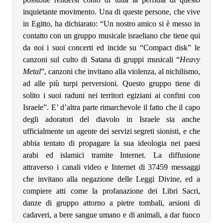
inquietante movimento. Una di queste persone, che vive
in Egitto, ha dichiarato: “Un nostro amico si è messo in
contatto con un gruppo musicale israeliano che tiene qui
da noi i suoi concerti ed incide su “Compact disk” le
canzoni sul culto di Satana di gruppi musicali “
Heavy
Metal
”, canzoni che invitano alla violenza, al nichilismo,
ad alle più turpi perversioni. Questo gruppo tiene di
solito i suoi raduni nei territori egiziani ai confini con
Israele”. E’ d’altra parte rimarchevole il fatto che il capo
degli adoratori del diavolo in Israele sia anche
ufficialmente un agente dei servizi segreti sionisti, e che
abbia tentato di propagare la sua ideologia nei paesi
arabi ed islamici tramite Internet. La diffusione
attraverso i canali video e Internet di 37459 messaggi
che invitano alla negazione delle Leggi Divine, ed a
compiere atti come la profanazione dei Libri Sacri,
danze di gruppo attorno a pietre tombali, arsioni di
cadaveri, a bere sangue umano e di animali, a dar fuoco