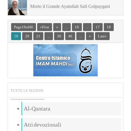
dell’Imam Ali
Morto il Grande Ayatullah Safi Golpaygani
Page 19 of 46
« First
«
...
10
...
17
18
19
20
21
...
30
40
...
»
Last »
TUTTE LE SEZIONI
Al-Qantara
Atti devozionali