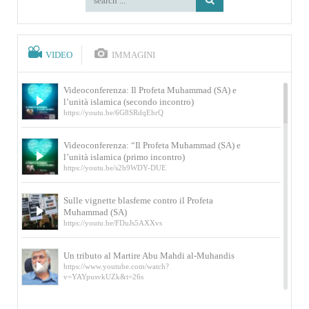
VIDEO
IMMAGINI
Videoconferenza: Il Profeta Muhammad (SA) e
l’unità islamica (secondo incontro)
https://youtu.be/6G8SRdqEhrQ
Videoconferenza: “Il Profeta Muhammad (SA) e
l’unità islamica (primo incontro)
https://youtu.be/s2b9WDY-DUE
Sulle vignette blasfeme contro il Profeta
Muhammad (SA)
https://youtu.be/FDuJs5AXXvs
Un tributo al Martire Abu Mahdi al-Muhandis
https://www.youtube.com/watch?
v=YAYpusvkUZk&t=26s