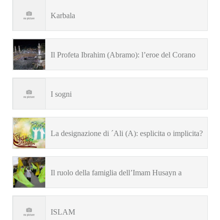
personalità sunnite
Karbala
Il Profeta Ibrahim (Abramo): l’eroe del Corano
I sogni
La designazione di ´Ali (A): esplicita o implicita?
(Hujjatulislam S.M. Rizvi)
Il ruolo della famiglia dell’Imam Husayn a
Karbala (H. Tarkian)
ISLAM