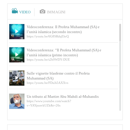
VIDEO
IMMAGINI
Videoconferenza: Il Profeta Muhammad (SA) e
l’unità islamica (secondo incontro)
https://youtu.be/6G8SRdqEhrQ
Videoconferenza: “Il Profeta Muhammad (SA) e
l’unità islamica (primo incontro)
https://youtu.be/s2b9WDY-DUE
Sulle vignette blasfeme contro il Profeta
Muhammad (SA)
https://youtu.be/FDuJs5AXXvs
Un tributo al Martire Abu Mahdi al-Muhandis
https://www.youtube.com/watch?
v=YAYpusvkUZk&t=26s
L’Abluzione rituale (wudu) secondo l’Imam Alì
e l’Imam Khomeini
https://www.youtube.com/watch?v=p3sOpOgK7cU