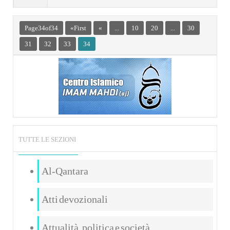
Page 34 of 34
« First
«
...
10
20
...
30
31
32
33
34
TUTTE LE SEZIONI
Al-Qantara
Atti devozionali
Attualità, politica e società