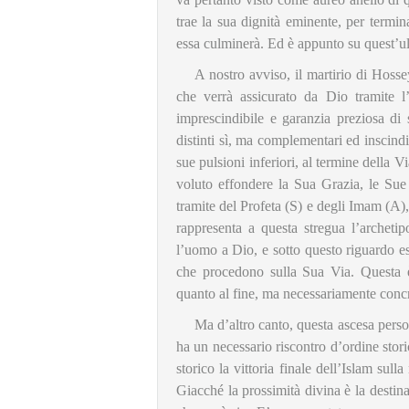
trae la sua dignità eminente, per termin
essa culminerà. Ed è appunto su quest’u
A nostro avviso, il martirio di Hosse
che verrà assicurato da Dio tramite 
imprescindibile e garanzia preziosa di s
distinti sì, ma complementari ed inscindib
sue pulsioni inferiori, al termine della 
voluto effondere la Sua Grazia, le Sue 
tramite del Profeta (S) e degli Imam (A
rappresenta a questa stregua l’archeti
l’uomo a Dio, e sotto questo riguardo ess
che procedono sulla Sua Via. Questa è 
quanto al fine, ma necessariamente concre
Ma d’altro canto, questa ascesa person
ha un necessario riscontro d’ordine stor
storico la vittoria finale dell’Islam su
Giacché la prossimità divina è la destin