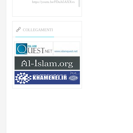
https://youtu.be/FDuJs5AXXvs
Un tributo al Martire Abu
Mahdi al-Muhandis
https://www.youtube.com/watch?
v=YAYpusvkUZk&t=26s
COLLEGAMENTI
L’Abluzione rituale (wudu)
secondo l’Imam Alì e
l’Imam Khomeini
https://www.youtube.com/watch?
v=p3sOpOgK7cU
I ricordi dell’incontro con
Qassem Soleimani della
figlia di un martire
https://www.youtube.com/watch?
v=-5nPSxbf9l0&t=103s
Sheykh Abbas Di Palma sui
martiri Qassem Soleimani e
Abu Mahdi Al-Muhandis
https://youtu.be/Y6SIP2PIht4
Video del discorso tenuto dallo
Sheykh Abbas Di Palma in ...