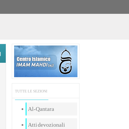
TUTTE LE SEZIONI
Al-Qantara
Atti devozionali