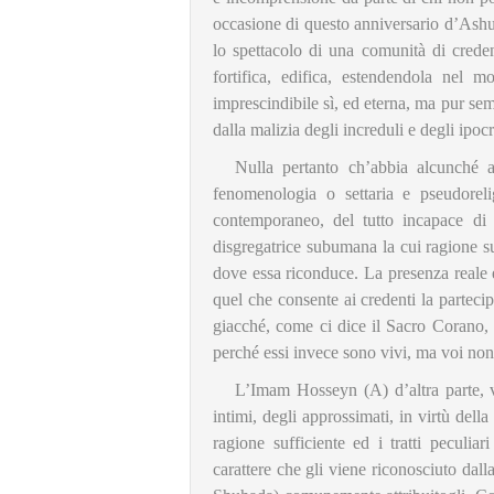
occasione di questo anniversario d’Ash
lo spettacolo di una comunità di crede
fortifica, edifica, estendendola nel
imprescindibile sì, ed eterna, ma pur semp
dalla malizia degli increduli e degli ipocri
Nulla pertanto ch’abbia alcunché a
fenomenologia o settaria e pseudorelig
contemporaneo, del tutto incapace di so
disgregatrice subumana la cui ragione su
dove essa riconduce. La presenza reale 
quel che consente ai credenti la partecipa
giacché, come ci dice il Sacro Corano, 
perché essi invece sono vivi, ma voi non
L’Imam Hosseyn (A) d’altra parte, v
intimi, degli approssimati, in virtù dell
ragione sufficiente ed i tratti peculia
carattere che gli viene riconosciuto dall