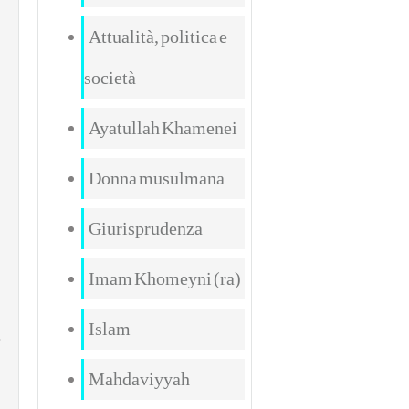
Attualità, politica e
società
Ayatullah Khamenei
Donna musulmana
Giurisprudenza
Imam Khomeyni (ra)
Islam
Mahdaviyyah