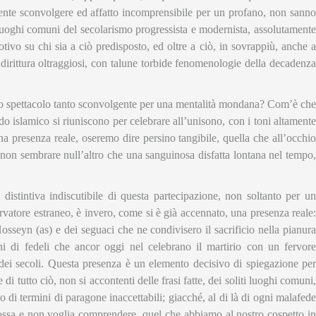
nte sconvolgere ed affatto incomprensibile per un profano, non sanno
i luoghi comuni del secolarismo progressista e modernista, assolutamente
otivo su chi sia a ciò predisposto, ed oltre a ciò, in sovrappiù, anche a
ddirittura oltraggiosi, con talune torbide fenomenologie della decadenza
no spettacolo tanto sconvolgente per una mentalità mondana? Com’è che
ndo islamico si riuniscono per celebrare all’unisono, con i toni altamente
a presenza reale, oseremo dire persino tangibile, quella che all’occhio
 non sembrare null’altro che una sanguinosa disfatta lontana nel tempo,
distintiva indiscutibile di questa partecipazione, non soltanto per un
vatore estraneo, è invero, come si è già accennato, una presenza reale:
sseyn (as) e dei seguaci che ne condivisero il sacrificio nella pianura
ini di fedeli che ancor oggi nel celebrano il martirio con un fervore
 dei secoli. Questa presenza è un elemento decisivo di spiegazione per
e di tutto ciò, non si accontenti delle frasi fatte, dei soliti luoghi comuni,
 di termini di paragone inaccettabili; giacché, al di là di ogni malafede
ossa e non voglia comprendere, quel che abbiamo al nostro cospetto in