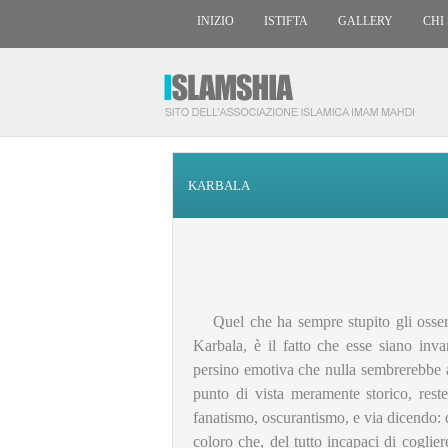
INIZIO
ISTIFTA
GALLERY
CHI
KARBALA
Quel che ha sempre stupito gli osser
Karbala, è il fatto che esse siano invar
persino emotiva che nulla sembrerebbe a
punto di vista meramente storico, reste
fanatismo, oscurantismo, e via dicendo: qu
coloro che, del tutto incapaci di coglier