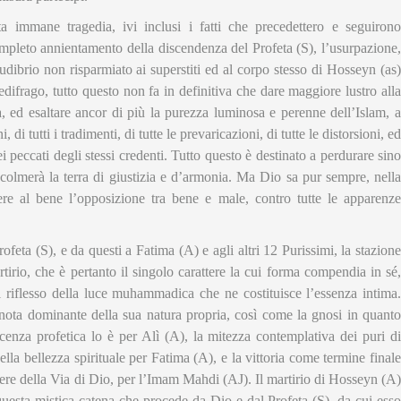
a immane tragedia, ivi inclusi i fatti che precedettero e seguirono
ompleto annientamento della discendenza del Profeta (S), l’usurpazione,
l ludibrio non risparmiato ai superstiti ed al corpo stesso di Hosseyn (as)
edifrago, tutto questo non fa in definitiva che dare maggiore lustro alla
na, ed esaltare ancor di più la purezza luminosa e perenne dell’Islam, a
ni, di tutti i tradimenti, di tutte le prevaricazioni, di tutte le distorsioni, ed
 peccati degli stessi credenti. Tutto questo è destinato a perdurare sino
colmerà la terra di giustizia e d’armonia. Ma Dio sa pur sempre, nella
re al bene l’opposizione tra bene e male, contro tutte le apparenze
feta (S), e da questi a Fatima (A) e agli altri 12 Purissimi, la stazione
irio, che è pertanto il singolo carattere la cui forma compendia in sé,
l riflesso della luce muhammadica che ne costituisce l’essenza intima.
nota dominante della sua natura propria, così come la gnosi in quanto
cenza profetica lo è per Alì (A), la mitezza contemplativa dei puri di
ella bellezza spirituale per Fatima (A), e la vittoria come termine finale
attere della Via di Dio, per l’Imam Mahdi (AJ). Il martirio di Hosseyn (A)
questa mistica catena che procede da Dio e dal Profeta (S), da cui esso