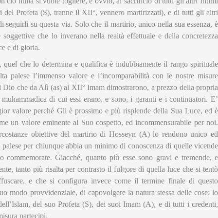
ò nulla si vuole togliere, è ovvio, al sacrificio di tutti gli altri Intimi
del Profeta (S), tranne il XII°, vennero martirizzati), e di tutti gli altri
di seguirli su questa via. Solo che il martirio, unico nella sua essenza, è
e soggettive che lo inverano nella realtà effettuale e della concretezza
e e di gloria.
, quel che lo determina e qualifica è indubbiamente il rango spirituale
ulta palese l’immenso valore e l’incomparabilità con le nostre misure
imi di Dio che da Alì (as) al XII° Imam dimostrarono, a prezzo della propria
t muhammadica di cui essi erano, e sono, i garanti e i continuatori. E’
ior valore perché Gli è prossimo e più risplende della Sua Luce, ed è
sume un valore eminente al Suo cospetto, ed incommensurabile per noi.
rcostanze obiettive del martirio di Hosseyn (A) lo rendono unico ed
a palese per chiunque abbia un minimo di conoscenza di quelle vicende
ono commemorate. Giacché, quanto più esse sono gravi e tremende, e
te, tanto più risalta per contrasto il fulgore di quella luce che si tentò
offuscare, e che si configura invece come il termine finale di questo
uo modo provvidenziale, di capovolgere la natura stessa delle cose: lo
dell’Islam, del suo Profeta (S), dei suoi Imam (A), e di tutti i credenti,
misura partecipi.