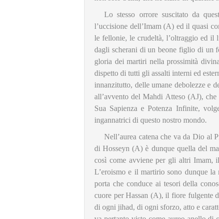
Lo stesso orrore suscitato da quest
l’uccisione dell’Imam (A) ed il quasi c
le fellonie, le crudeltà, l’oltraggio ed i
dagli scherani di un beone figlio di un f
gloria dei martiri nella prossimità divi
dispetto di tutti gli assalti interni ed ester
innanzitutto, delle umane debolezze e dei
all’avvento del Mahdi Atteso (AJ), che 
Sua Sapienza e Potenza Infinite, volge
ingannatrici di questo nostro mondo.
Nell’aurea catena che va da Dio al Pro
di Hosseyn (A) è dunque quella del mart
così come avviene per gli altri Imam, i
L’eroismo e il martirio sono dunque la 
porta che conduce ai tesori della conos
cuore per Hassan (A), il fiore fulgente d
di ogni jihad, di ogni sforzo, atto e car
va pertanto visto come aureo anello di 