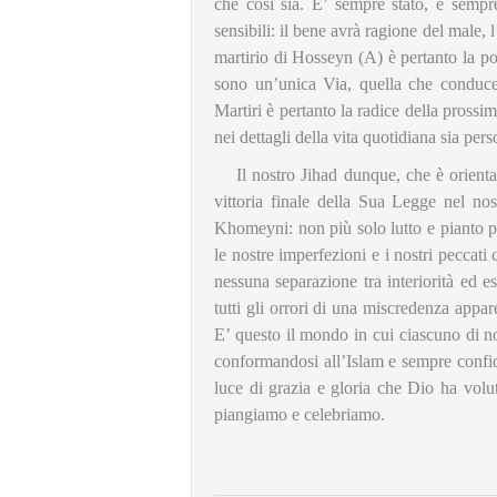
che così sia. E’ sempre stato, e semp
sensibili: il bene avrà ragione del male, l
martirio di Hosseyn (A) è pertanto la port
sono un’unica Via, quella che conduce 
Martiri è pertanto la radice della pross
nei dettagli della vita quotidiana sia pers
Il nostro Jihad dunque, che è orient
vittoria finale della Sua Legge nel n
Khomeyni: non più solo lutto e pianto per
le nostre imperfezioni e i nostri peccati 
nessuna separazione tra interiorità ed est
tutti gli orrori di una miscredenza appa
E’ questo il mondo in cui ciascuno di no
conformandosi all’Islam e sempre confida
luce di grazia e gloria che Dio ha volu
piangiamo e celebriamo.