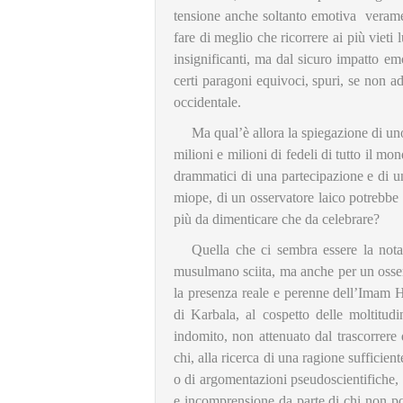
tensione anche soltanto emotiva verame
fare di meglio che ricorrere ai più viet
insignificanti, ma dal sicuro impatto em
certi paragoni equivoci, spuri, se non a
occidentale.
Ma qual’è allora la spiegazione di u
milioni e milioni di fedeli di tutto il mo
drammatici di una partecipazione e di un
miope, di un osservatore laico potrebbe
più da dimenticare che da celebrare?
Quella che ci sembra essere la nota 
musulmano sciita, ma anche per un osser
la presenza reale e perenne dell’Imam Ho
di Karbala, al cospetto delle moltitud
indomito, non attenuato dal trascorrere
chi, alla ricerca di una ragione sufficient
o di argomentazioni pseudoscientifiche, o
e incomprensione da parte di chi non p