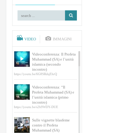
VIDEO
IMMAGINI
Videoconferenza: Il Profeta
Muhammad (SA) e l’unità
islamica (secondo
incontro)
https://youtu.be/6G8SRdqEhrQ
Videoconferenza: “Il
Profeta Muhammad (SA) e
l’unità islamica (primo
incontro)
https://youtu.be/s2b9WDY-DUE
Sulle vignette blasfeme
contro il Profeta
Muhammad (SA)