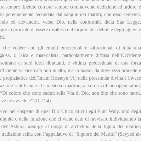
ura sempre ripetuto con pur sempre commovente dedizione ed ardore, è
nti perennemente fecondata dal sangue dei martiri, che esso cementa,
 mondo ed elevandola verso Dio, nella conformità della Sua Legge,
re in procinto di essere disattesa dal torpore dei deboli e degli ignavi e
ti.
 che vedere con gli empiti emozionali e subrazionali di tutta una
iosa, o laica e materialista, particolarmente diffusa nell’Occidente
ttrarsi ai suoi idoli ributtanti, e vittima predestinata di una forza
fficiente va ricercata non in alto, ma in basso, da dove essa procede e
e propiziatrice dell’Imam Hosseyn (A) nella prossimità divina è invece
zione santificante al suo stesso martirio, al suo sacrificio rigeneratore,
“Di coloro che sono caduti sulla Via di Dio, non dite che sono morti,
 ve ne avvedete” (II, 154).
ivo nel cospetto di quel Dio Unico di cui egli è un Waly, uno degli
a dignità e della funzione che ci viene dato di ravvisare individuando la
ri dell’Ashura, assurge al rango di archetipo della figura del martire,
a tradizione sciita con l’appellativo di “Signore dei Martiri” (Seyyed al-