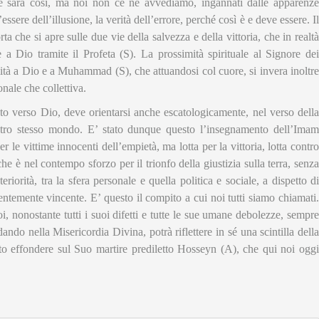
re sarà così, ma noi non ce ne avvediamo, ingannati dalle apparenze
’essere dell’illusione, la verità dell’errore, perché così è e deve essere. Il
a che si apre sulle due vie della salvezza e della vittoria, che in realtà
a Dio tramite il Profeta (S). La prossimità spirituale al Signore dei
imità a Dio e a Muhammad (S), che attuandosi col cuore, si invera inoltre
onale che collettiva.
ato verso Dio, deve orientarsi anche escatologicamente, nel verso della
ostro stesso mondo. E’ stato dunque questo l’insegnamento dell’Imam
 le vittime innocenti dell’empietà, ma lotta per la vittoria, lotta contro
che è nel contempo sforzo per il trionfo della giustizia sulla terra, senza
eriorità, tra la sfera personale e quella politica e sociale, a dispetto di
rentemente vincente. E’ questo il compito a cui noi tutti siamo chiamati.
i, nonostante tutti i suoi difetti e tutte le sue umane debolezze, sempre
ndo nella Misericordia Divina, potrà riflettere in sé una scintilla della
to effondere sul Suo martire prediletto Hosseyn (A), che qui noi oggi