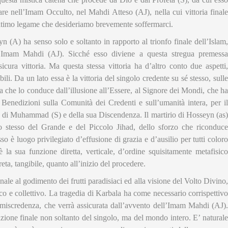
are nell’Imam Occulto, nel Mahdi Atteso (AJ), nella cui vittoria finale
ltimo legame che desideriamo brevemente soffermarci.
yn (A) ha senso solo e soltanto in rapporto al trionfo finale dell’Islam,
l’Imam Mahdi (AJ). Sicché esso diviene a questa stregua premessa
icura vittoria. Ma questa stessa vittoria ha d’altro conto due aspetti,
ili. Da un lato essa è la vittoria del singolo credente su sé stesso, sulle
Via che lo conduce dall’illusione all’Essere, al Signore dei Mondi, che ha
Benedizioni sulla Comunità dei Credenti e sull’umanità intera, per il
), di Muhammad (S) e della sua Discendenza. Il martirio di Hosseyn (as)
po stesso del Grande e del Piccolo Jihad, dello sforzo che riconduce
o è luogo privilegiato d’effusione di grazia e d’ausilio per tutti coloro
la sua funzione diretta, verticale, d’ordine squisitamente metafisico
ta, tangibile, quanto all’inizio del procedere.
ale al godimento dei frutti paradisiaci ed alla visione del Volto Divino,
ico e collettivo. La tragedia di Karbala ha come necessario corrispettivo
lla miscredenza, che verrà assicurata dall’avvento dell’Imam Mahdi (AJ).
azione finale non soltanto del singolo, ma del mondo intero. E’ naturale