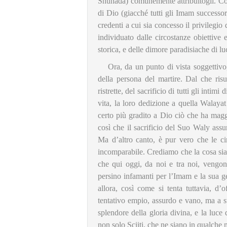
Shuhada) comunemente attribuitogli. Con ci
di Dio (giacché tutti gli Imam successori 
credenti a cui sia concesso il privilegio 
individuato dalle circostanze obiettive 
storica, e delle dimore paradisiache di luc
Ora, da un punto di vista soggettivo
della persona del martire. Dal che ris
ristrette, del sacrificio di tutti gli int
vita, la loro dedizione a quella Walaya
certo più gradito a Dio ciò che ha magg
così che il sacrificio del Suo Waly as
Ma d’altro canto, è pur vero che le ci
incomparabile. Crediamo che la cosa si
che qui oggi, da noi e tra noi, veng
persino infamanti per l’Imam e la sua gen
allora, così come si tenta tuttavia, d’
tentativo empio, assurdo e vano, ma a s
splendore della gloria divina, e la luce 
non solo Sciiti, che ne siano in qualche 