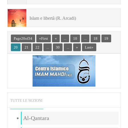
Islam e libertà (R. Arcadi)
Page 20 of 34
« First
«
...
10
...
18
19
20
21
22
...
30
...
»
Last »
TUTTE LE SEZIONI
Al-Qantara