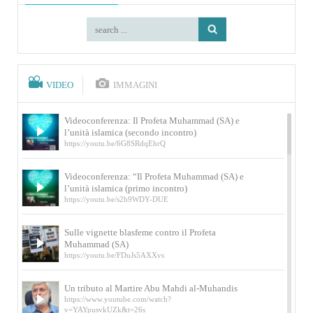
VIDEO
IMMAGINI
Videoconferenza: Il Profeta Muhammad (SA) e
l’unità islamica (secondo incontro)
https://youtu.be/6G8SRdqEhrQ
Videoconferenza: “Il Profeta Muhammad (SA) e
l’unità islamica (primo incontro)
https://youtu.be/s2b9WDY-DUE
Sulle vignette blasfeme contro il Profeta
Muhammad (SA)
https://youtu.be/FDuJs5AXXvs
Un tributo al Martire Abu Mahdi al-Muhandis
https://www.youtube.com/watch?
v=YAYpusvkUZk&t=26s