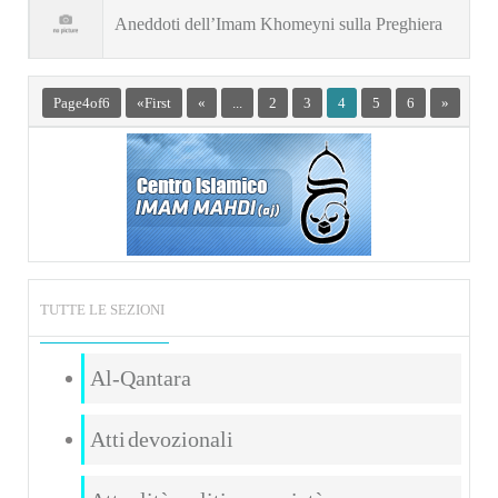
(Hujjatulislam H. Rasai)
Aneddoti dell’Imam Khomeyni sulla Preghiera
Page 4 of 6
« First
«
...
2
3
4
5
6
»
TUTTE LE SEZIONI
Al-Qantara
Atti devozionali