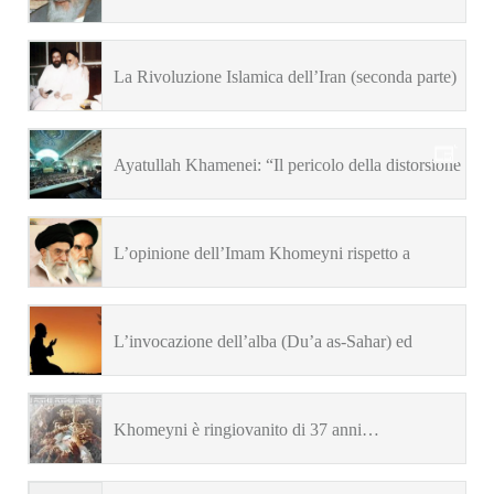
Khomeynī (R.Arcadi)
La Rivoluzione Islamica dell’Iran (seconda parte)
[S.A.Khomeyni]
Ayatullah Khamenei: “Il pericolo della distorsione
della figura dell’Imam Khomeyni”
L’opinione dell’Imam Khomeyni rispetto a
Seyyed ‘Ali Khamenei
L’invocazione dell’alba (Du’a as-Sahar) ed
estratto dal commento dell’Imam Khomeyni
Khomeyni è ringiovanito di 37 anni…