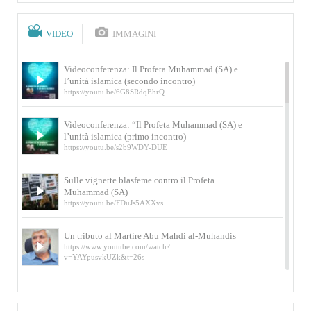
VIDEO
IMMAGINI
Videoconferenza: Il Profeta Muhammad (SA) e
l’unità islamica (secondo incontro)
https://youtu.be/6G8SRdqEhrQ
Videoconferenza: “Il Profeta Muhammad (SA) e
l’unità islamica (primo incontro)
https://youtu.be/s2b9WDY-DUE
Sulle vignette blasfeme contro il Profeta
Muhammad (SA)
https://youtu.be/FDuJs5AXXvs
Un tributo al Martire Abu Mahdi al-Muhandis
https://www.youtube.com/watch?
v=YAYpusvkUZk&t=26s
L’Abluzione rituale (wudu) secondo l’Imam Alì
e l’Imam Khomeini