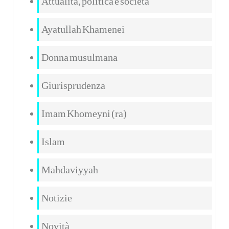
Attualità, politica e società
Ayatullah Khamenei
Donna musulmana
Giurisprudenza
Imam Khomeyni (ra)
Islam
Mahdaviyyah
Notizie
Novità