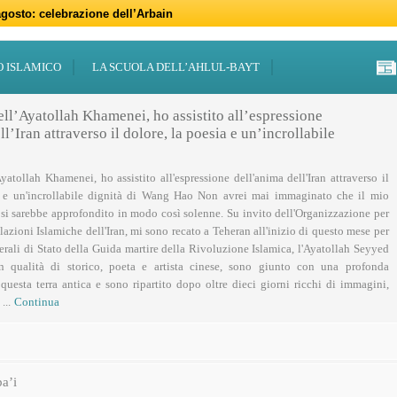
gosto: celebrazione dell’Arbain
gno: programmi per il mese di Muharram
iugno: Eid al-Ghadir
-Adha (Festa del Sacrificio)
sabato 21 marzo
47 – 2026
 notte di Qadr a Roma
 Centro Islamico Imam Mahdi di Roma per il Ramadan
19 febbraio primo giorno di Ramadan
febbraio: docufilm “Rivoluzione”
O ISLAMICO
LA SCUOLA DELL’AHLUL-BAYT
ell’Ayatollah Khamenei, ho assistito all’espressione
l’Iran attraverso il dolore, la poesia e un’incrollabile
Ayatollah Khamenei, ho assistito all'espressione dell'anima dell'Iran attraverso il
a e un'incrollabile dignità di Wang Hao Non avrei mai immaginato che il mio
 si sarebbe approfondito in modo così solenne. Su invito dell'Organizzazione per
lazioni Islamiche dell'Iran, mi sono recato a Teheran all'inizio di questo mese per
nerali di Stato della Guida martire della Rivoluzione Islamica, l'Ayatollah Seyyed
n qualità di storico, poeta e artista cinese, sono giunto con una profonda
uesta terra antica e sono ripartito dopo oltre dieci giorni ricchi di immagini,
...
Continua
a’i