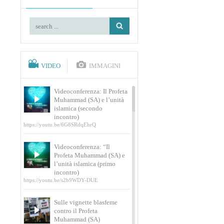
VIDEO
IMMAGINI
Videoconferenza: Il Profeta
Muhammad (SA) e l’unità
islamica (secondo
incontro)
https://youtu.be/6G8SRdqEhrQ
Videoconferenza: “Il
Profeta Muhammad (SA) e
l’unità islamica (primo
incontro)
https://youtu.be/s2b9WDY-DUE
Sulle vignette blasfeme
contro il Profeta
Muhammad (SA)