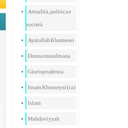
Attualità, politica e
società
Ayatullah Khamenei
Donna musulmana
Giurisprudenza
Imam Khomeyni (ra)
Islam
Mahdaviyyah