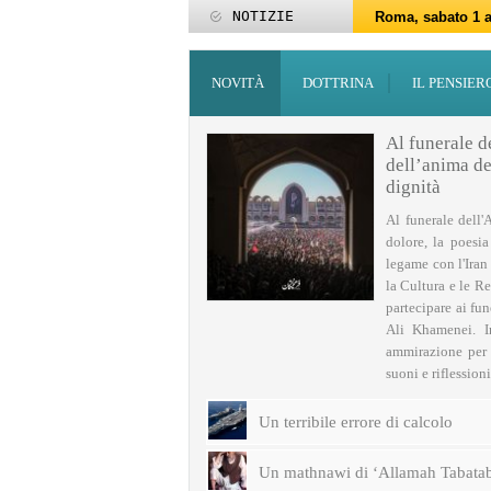
NOTIZIE
Roma, sabato 1 a
Roma, 15-25 giu
Roma, sabato 6 g
27 maggio: Eid al
‘Id al-Fitr sarà 
ZAKATUL-FITR 14
Programmi per la
I programmi del
Domani giovedì 
Roma, sabato 14 
NOVITÀ
DOTTRINA
IL PENSIER
Al funerale d
dell’anima del
dignità
Al funerale dell'
dolore, la poesi
legame con l'Iran
la Cultura e le Re
partecipare ai fu
Ali Khamenei. I
ammirazione per q
suoni e riflessioni 
Un terribile errore di calcolo
Un mathnawi di ‘Allamah Tabatab