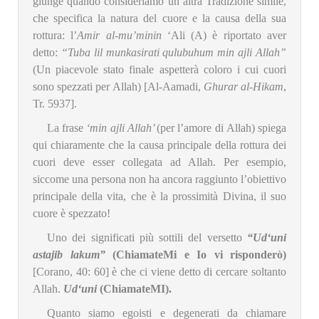
giunge quando consideriamo un’altra Tradizione simile,
che specifica la natura del cuore e la causa della sua
rottura: l’
Amir al-mu’minin
‘Ali (A) è riportato aver
detto:
“Tuba lil munkasirati qulubuhum min ajli Allah”
(Un piacevole stato finale aspetterà coloro i cui cuori
sono spezzati per Allah) [Al-Aamadi,
Ghurar al-Hikam
,
Tr. 5937].
La frase
‘min ajli Allah’
(per l’amore di Allah) spiega
qui chiaramente che la causa principale della rottura dei
cuori deve esser collegata ad Allah. Per esempio,
siccome una persona non ha ancora raggiunto l’obiettivo
principale della vita, che è la prossimità Divina, il suo
cuore è spezzato!
Uno dei significati più sottili del versetto
“Ud‘uni
astajib lakum”
(ChiamateMi e Io vi risponderò)
[Corano, 40: 60] è che ci viene detto di cercare soltanto
Allah.
Ud‘uni
(ChiamateMI).
Quanto siamo egoisti e degenerati da chiamare