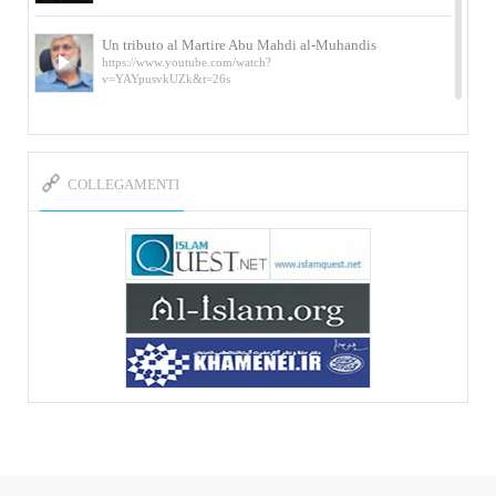
Un tributo al Martire Abu Mahdi al-Muhandis
https://www.youtube.com/watch?
v=YAYpusvkUZk&t=26s
L’Abluzione rituale (wudu) secondo l’Imam Alì
e l’Imam Khomeini
https://www.youtube.com/watch?v=p3sOpOgK7cU
COLLEGAMENTI
I ricordi dell’incontro con Qassem Soleimani
della figlia di un martire
https://www.youtube.com/watch?
v=-5nPSxbf9l0&t=103s
Sheykh Abbas Di Palma sui martiri Qassem
Soleimani e Abu Mahdi Al-Muhandis
https://youtu.be/Y6SIP2PIht4 Video del discorso tenuto
dallo Sheykh Abbas Di Palma in ...
Mostra d’arte di Hassan Rouholamin
Roma, Mostra delle opere inedite su «Ashura» intitolata
«L’Arca della ...