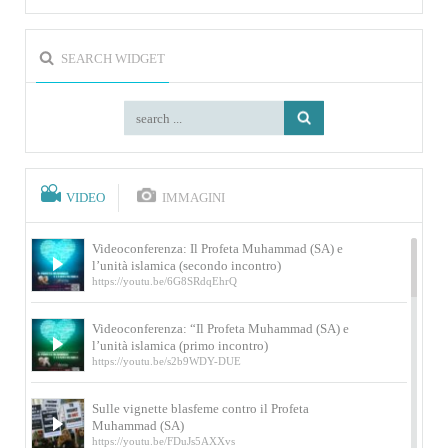
SEARCH WIDGET
VIDEO
IMMAGINI
Videoconferenza: Il Profeta Muhammad (SA) e
l’unità islamica (secondo incontro)
https://youtu.be/6G8SRdqEhrQ
Videoconferenza: “Il Profeta Muhammad (SA) e
l’unità islamica (primo incontro)
https://youtu.be/s2b9WDY-DUE
Sulle vignette blasfeme contro il Profeta
Muhammad (SA)
https://youtu.be/FDuJs5AXXvs