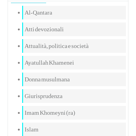
Al-Qantara
Atti devozionali
Attualità, politica e società
Ayatullah Khamenei
Donna musulmana
Giurisprudenza
Imam Khomeyni (ra)
Islam