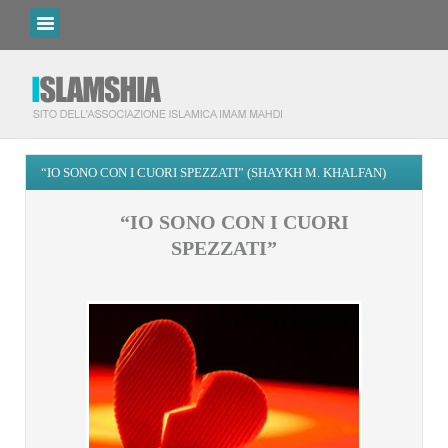
“IO SONO CON I CUORI SPEZZATI” (SHAYKH M. KHALFAN)
“IO SONO CON I CUORI
SPEZZATI”