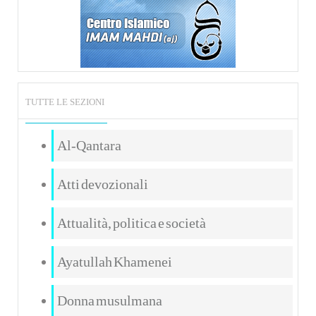
TUTTE LE SEZIONI
Al-Qantara
Atti devozionali
Attualità, politica e società
Ayatullah Khamenei
Donna musulmana