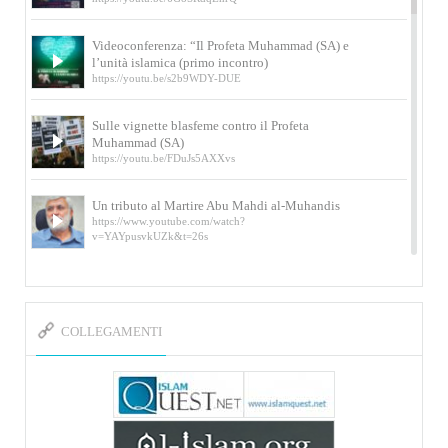
Videoconferenza: “Il Profeta Muhammad (SA) e
l’unità islamica (primo incontro)
https://youtu.be/s2b9WDY-DUE
Sulle vignette blasfeme contro il Profeta
Muhammad (SA)
https://youtu.be/FDuJs5AXXvs
Un tributo al Martire Abu Mahdi al-Muhandis
https://www.youtube.com/watch?
v=YAYpusvkUZk&t=26s
L’Abluzione rituale (wudu) secondo l’Imam Alì
e l’Imam Khomeini
https://www.youtube.com/watch?v=p3sOpOgK7cU
COLLEGAMENTI
I ricordi dell’incontro con Qassem Soleimani
della figlia di un martire
https://www.youtube.com/watch?
v=-5nPSxbf9l0&t=103s