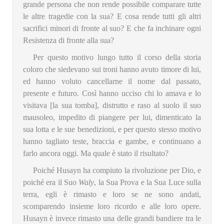
grande persona che non rende possibile comparare tutte
le altre tragedie con la sua? E cosa rende tutti gli altri
sacrifici minori di fronte al suo? E che fa inchinare ogni
Resistenza di fronte alla sua?
Per questo motivo lungo tutto il corso della storia
coloro che siedevano sui troni hanno avuto timore di lui,
ed hanno voluto cancellarne il nome dal passato,
presente e futuro. Così hanno ucciso chi lo amava e lo
visitava [la sua tomba], distrutto e raso al suolo il suo
mausoleo, impedito di piangere per lui, dimenticato la
sua lotta e le sue benedizioni, e per questo stesso motivo
hanno tagliato teste, braccia e gambe, e continuano a
farlo ancora oggi. Ma quale è stato il risultato?
Poiché Husayn ha compiuto la rivoluzione per Dio, e
poiché era il Suo
Waly
, la Sua Prova e la Sua Luce sulla
terra, egli è rimasto e loro se ne sono andati,
scomparendo insieme loro ricordo e alle loro opere.
Husayn è invece rimasto una delle grandi bandiere tra le