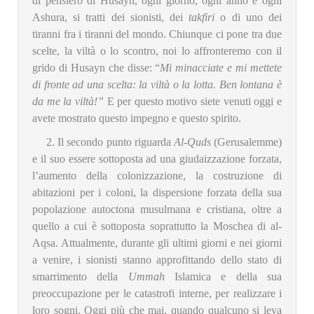
di pensiero di Husayn, ogni giorno, ogni anno e ogni
Ashura, si tratti dei sionisti, dei
takfiri
o di uno dei
tiranni fra i tiranni del mondo. Chiunque ci pone tra due
scelte, la viltà o lo scontro, noi lo affronteremo con il
grido di Husayn che disse: “
Mi minacciate e mi mettete
di fronte ad una scelta: la viltà o la lotta. Ben lontana è
da me la viltà!”
E per questo motivo siete venuti oggi e
avete mostrato questo impegno e questo spirito.
2. Il secondo punto riguarda
Al-Quds
(Gerusalemme)
e il suo essere sottoposta ad una giudaizzazione forzata,
l’aumento della colonizzazione, la costruzione di
abitazioni per i coloni, la dispersione forzata della sua
popolazione autoctona musulmana e cristiana, oltre a
quello a cui è sottoposta soprattutto la Moschea di al-
Aqsa. Attualmente, durante gli ultimi giorni e nei giorni
a venire, i sionisti stanno approfittando dello stato di
smarrimento della
Ummah
Islamica e della sua
preoccupazione per le catastrofi interne, per realizzare i
loro sogni. Oggi più che mai, quando qualcuno si leva