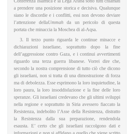
Conferenza Islamica e la Lega Araba sono tutti chiamati
a prendere una posizione storica e decisiva. Qualunque
siano le discordie e i conflitti, essi non devono deviare
l’attenzione della
Ummah
da un pericolo di questa
portata che minaccia la Moschea di al-Aqsa.
3. Il terzo punto riguarda le continue minacce e
dichiarazioni israeliane, soprattutto dopo la fine
dell’aggressione contro Gaza, e i continui avvertimenti
riguardo una terza guerra libanese. Vorrei dire che,
secondo la nostra comprensione di tutto ciò che dicono
gli israeliani, non si tratta di una dimostrazione di forza
ma di debolezza. Esse esprimono la loro inquietudine, la
loro paura, la loro insoddisfazione e la fine delle loro
speranze. Gli israeliani credevano che gli ultimi sviluppi
nella regione e soprattutto in Siria avessero fiaccato la
Resistenza, indebolito l’Asse della Resistenza, distratto
la Resistenza dalla sua preparazione, rendendola
esausta. E’ certo che gli israeliani raccolgono dati e
informazioni e non si affidano a quello che viene scritto