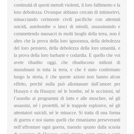
continuità di questi metodi violenti, il loro fallimento e la
loro debolezza. Ovunque abbiano cercato di intimorirvi,
minacciando cerimonie civili pacifiche con attentati
suicidi, autobombe o lanci di missili, assassinando e
commettendo massacri in molti luoghi della terra, non è
altro che la prova della loro ignoranza, della debolezza
del loro pensiero, della debolezza della loro umanità, e
la prova della loro barbarie e codardia. E quello che voi
avete ribadito oggi, che ribadiscono milioni di
musulmani in tutta la terra, e che è stato confermato
lungo la storia, è che queste azioni non hanno alcun
effetto, perchè nulla può allontanare dall’amore per
Husayn e da Husayn: né le bombe, né le uccisioni, né
l’assedio ai programmi di lutto e alle moschee, né gli
assassini, né i proiettili, né le trappole esplosive, né gli
attentatori suicidi, né le minacce. Si tratta di una forma
di guerra e noi siamo quelli che rimaniamo perseveranti
nell’affrontare ogni guerra, traendo spunto dalla scuola