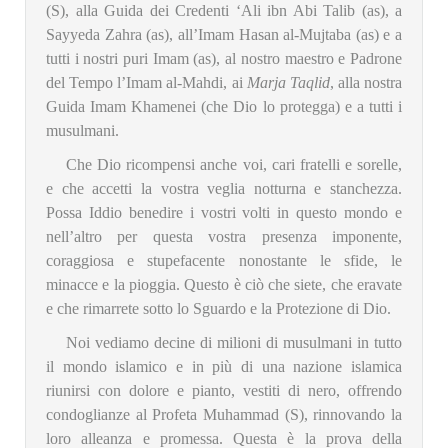
(S), alla Guida dei Credenti ‘Ali ibn Abi Talib (as), a
Sayyeda Zahra (as), all’Imam Hasan al-Mujtaba (as) e a
tutti i nostri puri Imam (as), al nostro maestro e Padrone
del Tempo l’Imam al-Mahdi, ai
Marja Taqlid
, alla nostra
Guida Imam Khamenei (che Dio lo protegga) e a tutti i
musulmani.
Che Dio ricompensi anche voi, cari fratelli e sorelle,
e che accetti la vostra veglia notturna e stanchezza.
Possa Iddio benedire i vostri volti in questo mondo e
nell’altro per questa vostra presenza imponente,
coraggiosa e stupefacente nonostante le sfide, le
minacce e la pioggia. Questo è ciò che siete, che eravate
e che rimarrete sotto lo Sguardo e la Protezione di Dio.
Noi vediamo decine di milioni di musulmani in tutto
il mondo islamico e in più di una nazione islamica
riunirsi con dolore e pianto, vestiti di nero, offrendo
condoglianze al Profeta Muhammad (S), rinnovando la
loro alleanza e promessa. Questa è la prova della