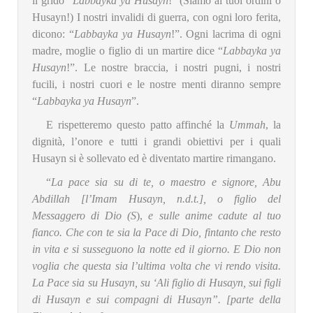
il grido “
Labbayka ya Husayn
!” (Siamo ai tuoi ordini o
Husayn!) I nostri invalidi di guerra, con ogni loro ferita,
dicono: “
Labbayka ya Husayn
!”. Ogni lacrima di ogni
madre, moglie o figlio di un martire dice “
Labbayka ya
Husayn
!”. Le nostre braccia, i nostri pugni, i nostri
fucili, i nostri cuori e le nostre menti diranno sempre
“
Labbayka ya Husayn
”.
E rispetteremo questo patto affinché la
Ummah
, la
dignità, l’onore e tutti i grandi obiettivi per i quali
Husayn si è sollevato ed è diventato martire rimangano.
“
La pace sia su di te, o maestro e signore, Abu
Abdillah [l’Imam Husayn, n.d.t.], o figlio del
Messaggero di Dio (S
),
e sulle anime cadute al tuo
fianco. Che con te sia la Pace di Dio, fintanto che resto
in vita e si susseguono la notte ed il giorno. E Dio non
voglia che questa sia l’ultima volta che vi rendo visita.
La Pace sia su Husayn, su ‘Ali figlio di Husayn, sui figli
di Husayn e sui compagni di Husayn”
. [parte della