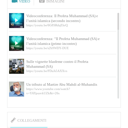
VIDEO
IMMAGINI
Videoconferenza: Il Profeta Muhammad (SA) e
l’unità islamica (secondo incontro)
https://youtu.be/6G8SRdqEhrQ
Videoconferenza: “Il Profeta Muhammad (SA) e
l’unità islamica (primo incontro)
https://youtu.be/s2b9WDY-DUE
Sulle vignette blasfeme contro il Profeta
Muhammad (SA)
https://youtu.be/FDuJs5AXXvs
Un tributo al Martire Abu Mahdi al-Muhandis
https://www.youtube.com/watch?
v=YAYpusvkUZk&t=26s
L’Abluzione rituale (wudu) secondo l’Imam Alì
e l’Imam Khomeini
https://www.youtube.com/watch?v=p3sOpOgK7cU
COLLEGAMENTI