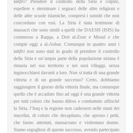
takfiri?
Prendere il controllo della Siria e colpire,
espellere e sterminare i seguaci delle altre religioni e
delle altre scuole islamiche, compresi i sunniti che non
concordano con essi. La Siria è stata testimone di
massacri che sono simili a quelli che DAESH (ISIS) ha
commesso a Raqqa, a Deir al-Zour e Mosul e che
compie oggi a al-Anbar. Comunque in quattro anni i
takfiri
non sono stati in grado di prendere il controllo
della Siria e un’ampia parte della popolazione siriana è
rimasta nel suo territorio e nei suoi villaggi, senza
inginocchiarsi davanti a loro. Non si tratta di una grande
vittoria e di un grande successo? Certo, dobbiamo
raggiungere il giorno della vittoria finale, ma comunque
quello che è accaduto fino ad oggi è una grande vittoria
per tutti coloro che hanno difeso e combattuto affinché
la Siria, l’Iraq e la regione non cadessero nelle mani dei
macellai, di coloro che decapitano, che aprono i petti,
che fanno attentati, massacrano e violentano donne.
Siamo orgogliosi di questo successo, avendo partecipato