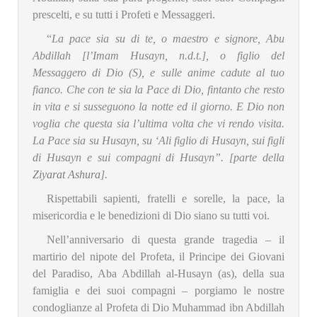
prescelti, e su tutti i Profeti e Messaggeri.
“
La pace sia su di te, o maestro e signore, Abu
Abdillah [l’Imam Husayn, n.d.t.], o figlio del
Messaggero di Dio (S),
e sulle anime cadute al tuo
fianco. Che con te sia la Pace di Dio, fintanto che resto
in vita e si susseguono la notte ed il giorno. E Dio non
voglia che questa sia l’ultima volta che vi rendo visita.
La Pace sia su Husayn, su ‘Ali figlio di Husayn, sui figli
di Husayn e sui compagni di Husayn
”. [parte della
Ziyarat Ashura
].
Rispettabili sapienti, fratelli e sorelle, la pace, la
misericordia e le benedizioni di Dio siano su tutti voi.
Nell’anniversario di questa grande tragedia – il
martirio del nipote del Profeta, il Principe dei Giovani
del Paradiso, Aba Abdillah al-Husayn (as), della sua
famiglia e dei suoi compagni – porgiamo le nostre
condoglianze al Profeta di Dio Muhammad ibn Abdillah