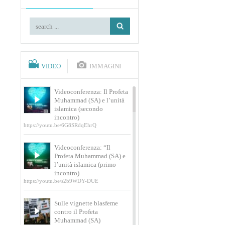
VIDEO
IMMAGINI
Videoconferenza: Il Profeta
Muhammad (SA) e l’unità
islamica (secondo
incontro)
https://youtu.be/6G8SRdqEhrQ
Videoconferenza: “Il
Profeta Muhammad (SA) e
l’unità islamica (primo
incontro)
https://youtu.be/s2b9WDY-DUE
Sulle vignette blasfeme
contro il Profeta
Muhammad (SA)