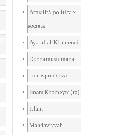
Attualità, politica e
società
Ayatullah Khamenei
Donna musulmana
Giurisprudenza
Imam Khomeyni (ra)
Islam
Mahdaviyyah