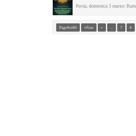
Pavia, domenica 3 marzo: Rama
Page 9 of 46
« First
«
...
7
8