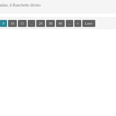
dan, il Banchetto divino
9
10
11
...
20
30
40
...
»
Last »