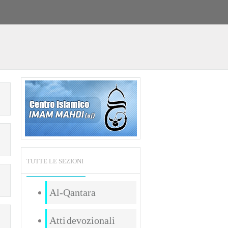
TUTTE LE SEZIONI
Al-Qantara
Atti devozionali