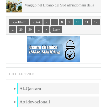
Mughniyeh
Viaggio nel Libano del Sud all’indomani della
Liberazione
Page 10 of 31
« First
«
...
8
9
10
11
12
...
20
30
...
»
Last »
TUTTE LE SEZIONI
Al-Qantara
Atti devozionali