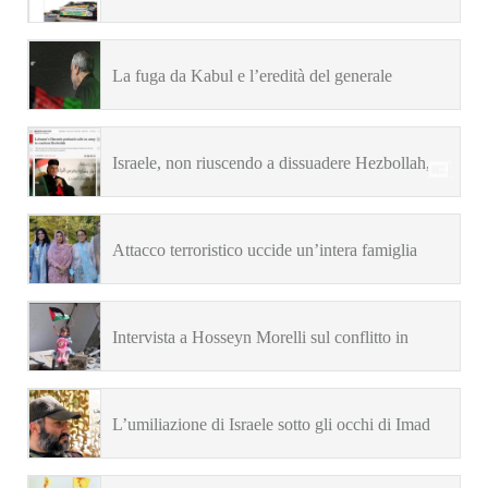
inefficaci su Libano e Iran
La fuga da Kabul e l’eredità del generale
Soleimani (S.M. Marandi)
Israele, non riuscendo a dissuadere Hezbollah,
cerca eco in certi libanesi
Attacco terroristico uccide un’intera famiglia
musulmana in Canada
Intervista a Hosseyn Morelli sul conflitto in
Palestina (ildigitale.it)
L’umiliazione di Israele sotto gli occhi di Imad