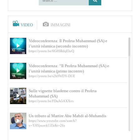
VIDEO
IMMAGINI
Videoconferenza: Il Profeta Muhammad (SA) e
l’unità islamica (secondo incontro)
https://youtu.be/6G8SRdqEhrQ
Videoconferenza: “Il Profeta Muhammad (SA) e
l’unità islamica (primo incontro)
https://youtu.be/s2b9WDY-DUE
Sulle vignette blasfeme contro il Profeta
Muhammad (SA)
https://youtu.be/FDuJs5AXXvs
Un tributo al Martire Abu Mahdi al-Muhandis
https://www.youtube.com/watch?
v=YAYpusvkUZk&t=26s