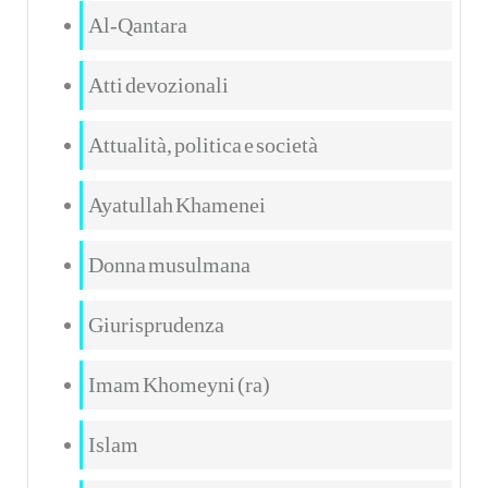
Al-Qantara
Atti devozionali
Attualità, politica e società
Ayatullah Khamenei
Donna musulmana
Giurisprudenza
Imam Khomeyni (ra)
Islam