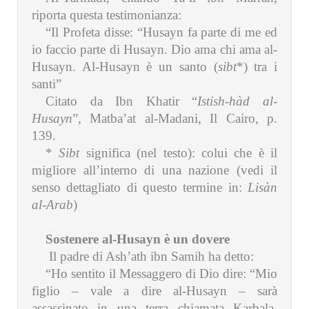
riporta questa testimonianza:
“Il Profeta disse: “Husayn fa parte di me ed
io faccio parte di Husayn. Dio ama chi ama al-
Husayn. Al-Husayn è un santo (
sibt
*) tra i
santi”
Citato da Ibn Khatir “
Istish-hàd al-
Husayn
”, Matba’at al-Madani, Il Cairo, p.
139.
*
Sibt
significa (nel testo): colui che è il
migliore all’interno di una nazione (vedi il
senso dettagliato di questo termine in:
Lisàn
al-Arab
)
.
Sostenere al-Husayn è un dovere
Il padre di Ash’ath ibn Samih ha detto:
“Ho sentito il Messaggero di Dio dire: “Mio
figlio – vale a dire al-Husayn – sarà
assassinato in una terra chiamata Karbala.