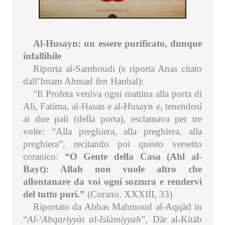
.
Al-Husayn: un essere purificato, dunque
infallibile
Riporta al-Samhoudi (e riporta Anas citato
dall’Imam Ahmad ibn Hanbal):
“Il Profeta veniva ogni mattina alla porta di
Ali, Fatima, al-Hasan e al-Husayn e, tenendosi
ai due pali (della porta), esclamava per tre
volte: “Alla preghiera, alla preghiera, alla
preghiera”, recitando poi questo versetto
coranico:
“O Gente della Casa (Ahl al-
Bayt): Allah non vuole altro che
allontanare da voi ogni sozzura e rendervi
del tutto puri.”
(Corano, XXXIII, 33)
Riportato da Abbas Mahmoud al-Aqqàd in
“
Al-‘Abqariyyàt
al-Islàmiyyah
”, Dàr al-Kitàb