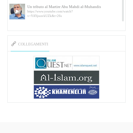
Un tributo al Martire Abu Mahdi al-Muhandis
https://www.youtube.com/watch?
v=YAYpusvkUZk&t=26s
L’Abluzione rituale (wudu) secondo l’Imam Alì
e l’Imam Khomeini
https://www.youtube.com/watch?v=p3sOpOgK7cU
COLLEGAMENTI
I ricordi dell’incontro con Qassem Soleimani
della figlia di un martire
https://www.youtube.com/watch?
v=-5nPSxbf9l0&t=103s
Sheykh Abbas Di Palma sui martiri Qassem
Soleimani e Abu Mahdi Al-Muhandis
https://youtu.be/Y6SIP2PIht4 Video del discorso tenuto
dallo Sheykh Abbas Di Palma in ...
Mostra d’arte di Hassan Rouholamin
Roma, Mostra delle opere inedite su «Ashura» intitolata
«L’Arca della ...
Mostra d’arte di Hassan Rouholamin