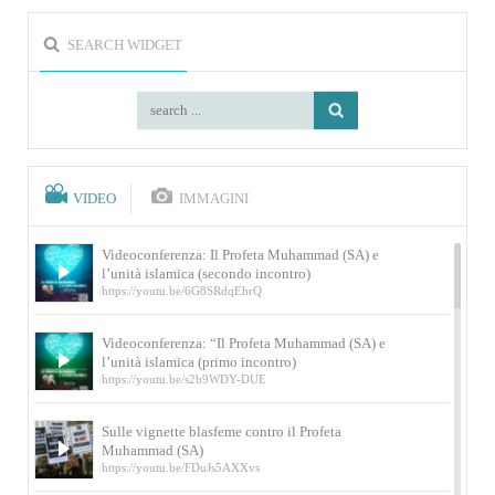
SEARCH WIDGET
VIDEO
IMMAGINI
Videoconferenza: Il Profeta Muhammad (SA) e
l’unità islamica (secondo incontro)
https://youtu.be/6G8SRdqEhrQ
Videoconferenza: “Il Profeta Muhammad (SA) e
l’unità islamica (primo incontro)
https://youtu.be/s2b9WDY-DUE
Sulle vignette blasfeme contro il Profeta
Muhammad (SA)
https://youtu.be/FDuJs5AXXvs