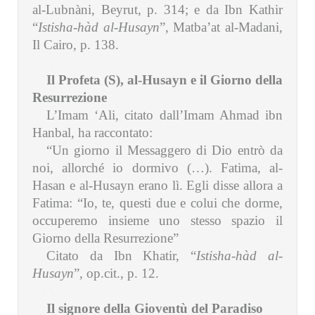
al-Lubnàni, Beyrut, p. 314; e da Ibn Kathir
“
Istisha-hàd al-Husayn
”, Matba’at al-Madani,
Il Cairo, p. 138.
.
Il Profeta (S), al-Husayn e il Giorno della
Resurrezione
L’Imam ‘Ali, citato dall’Imam Ahmad ibn
Hanbal, ha raccontato:
“Un giorno il Messaggero di Dio entrò da
noi, allorché io dormivo (…). Fatima, al-
Hasan e al-Husayn erano lì. Egli disse allora a
Fatima: “Io, te, questi due e colui che dorme,
occuperemo insieme uno stesso spazio il
Giorno della Resurrezione”
Citato da Ibn Khatir, “
Istisha-hàd al-
Husayn
”, op.cit., p. 12.
.
Il signore della Gioventù del Paradiso