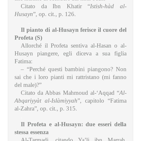
Citato da Ibn Khatir “
Istish-hàd al-
Husayn
”, op. cit., p. 126.
.
Il pianto di al-Husayn ferisce il cuore del
Profeta (S)
Allorché il Profeta sentiva al-Hasan o al-
Husayn piangere, egli diceva a sua figlia
Fatima:
– “Perché questi bambini piangono? Non
sai che i loro pianti mi rattristano (mi fanno
del male)?”
Citato da Abbas Mahmoud al-‘Aqqad “
Al-
Abqariyyàt al-Islàmiyyah
”, capitolo “Fatima
al-Zahra”, op. cit., p. 315.
.
Il Profeta e al-Husayn: due esseri della
stessa essenza
Al-Tarmadi, citando Ya’li ibn Marrah,