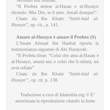
Secondo Ibn Ahmad:
“Il Profeta strinse al-Hasan e al-Husayn
dicendo: Mio Dio, io li amo. Amali dunque!”
Citato da Ibn Khatir “
Istish-hàd al-
Husayn
”, op. cit., p. 141.
.
Amare al-Husayn è amare il Profeta (S)
L’Imam Ahmad ibn Hanbal riporta la
testimonianza seguente di Abi Hurayrah:
“Il Profeta disse: “Colui che ama al-Hasan e
al-Husayn, amerà me, e colui che li odierà, mi
avrà odiato”
Citato da Ibn Khatir “
Istish-hàd al-
Husayn”
, op. cit. p. 138.
.
Traduzione a cura di Islamshia.org © E’
autorizzata la riproduzione citando la fonte