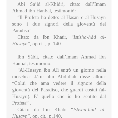
Abi Sa’id al-Khidri, citato dall’Imam
Ahmad ibn Hanbal, testimoniò:
“Il Profeta ha detto: al-Hasan e al-Husayn
sono i due signori della gioventù del
Paradiso”
Citato da Ibn Khatir, “
Istisha-hàd al-
Husayn
”, op.cit., p. 140.
.
Ibn Sàbit, citato dall’Imam Ahmad ibn
Hanbal, testimoniò:
“Al-Husayn ibn Alì entrò un giorno nella
moschea: Jàbir ibn Abdullah disse allora:
“Colui che ama vedere il signore della
gioventù del Paradiso, che guardi costui (al-
Husayn). E’ quello che io ho sentito dal
Profeta” .
Citato da Ibn Khatir “
Istisha-hàd al-
Husayn
”, op. cit., p.140.