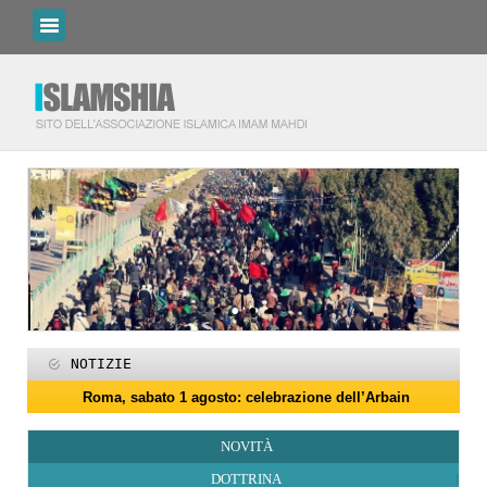
NOTIZIE
Roma, sabato 1 agosto: celebrazione dell’Arbain
I programmi del Centro Islamico Imam Mahdi di Roma per il Ram
Roma, 15-25 giugno: programmi per il mese di Muharram
Domani giovedì 19 febbraio primo giorno di Ramadan
Roma, sabato 14 febbraio: docufilm “Rivoluzione”
27 maggio: Eid al-Adha (Festa del Sacrificio)
Programmi per la notte di Qadr a Roma
Roma, sabato 6 giugno: Eid al-Ghadir
‘Id al-Fitr sarà sabato 21 marzo
ZAKATUL-FITR 1447 – 2026
NOVITÀ
DOTTRINA