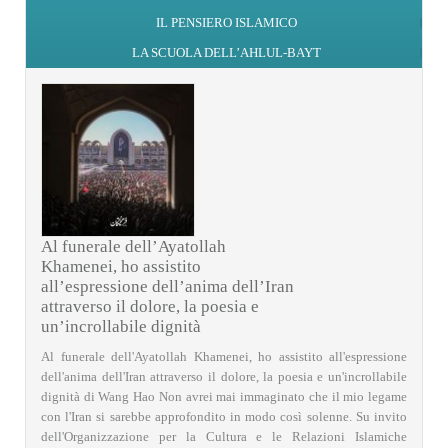
IL PENSIERO ISLAMICO
LA SCUOLA DELL’AHLUL-BAYT
Al funerale dell’Ayatollah
Khamenei, ho assistito
all’espressione dell’anima dell’Iran
attraverso il dolore, la poesia e
un’incrollabile dignità
Al funerale dell'Ayatollah Khamenei, ho assistito all'espressione
dell'anima dell'Iran attraverso il dolore, la poesia e un'incrollabile
dignità di Wang Hao Non avrei mai immaginato che il mio legame
con l'Iran si sarebbe approfondito in modo così solenne. Su invito
dell'Organizzazione per la Cultura e le Relazioni Islamiche