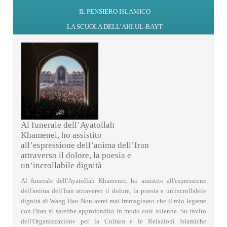
IL PENSIERO ISLAMICO
LA SCUOLA DELL’AHLUL-BAYT
Al funerale dell’Ayatollah
Khamenei, ho assistito
all’espressione dell’anima dell’Iran
attraverso il dolore, la poesia e
un’incrollabile dignità
Al funerale dell'Ayatollah Khamenei, ho assistito all'espressione
dell'anima dell'Iran attraverso il dolore, la poesia e un'incrollabile
dignità di Wang Hao Non avrei mai immaginato che il mio legame
con l'Iran si sarebbe approfondito in modo così solenne. Su invito
dell'Organizzazione per la Cultura e le Relazioni Islamiche