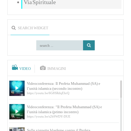
Via Spirituale
SEARCH WIDGET
VIDEO
IMMAGINI
Videoconferenza: Il Profeta Muhammad (SA) e
l’unità islamica (secondo incontro)
https://youtu.be/6G8SRdqEhrQ
Videoconferenza: “Il Profeta Muhammad (SA) e
l’unità islamica (primo incontro)
https://youtu.be/s2b9WDY-DUE
Sulle vignette blasfeme contro il Profeta