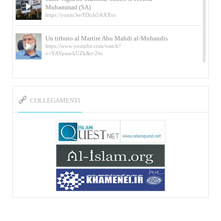
Muhammad (SA)
https://youtu.be/FDuJs5AXXvs
Un tributo al Martire Abu Mahdi al-Muhandis
https://www.youtube.com/watch?
v=YAYpusvkUZk&t=26s
L’Abluzione rituale (wudu) secondo l’Imam Alì
e l’Imam Khomeini
https://www.youtube.com/watch?v=p3sOpOgK7cU
COLLEGAMENTI
I ricordi dell’incontro con Qassem Soleimani
della figlia di un martire
https://www.youtube.com/watch?
v=-5nPSxbf9l0&t=103s
Sheykh Abbas Di Palma sui martiri Qassem
Soleimani e Abu Mahdi Al-Muhandis
https://youtu.be/Y6SIP2PIht4 Video del discorso tenuto
dallo Sheykh Abbas Di Palma in ...
Mostra d’arte di Hassan Rouholamin
Roma, Mostra delle opere inedite su «Ashura» intitolata