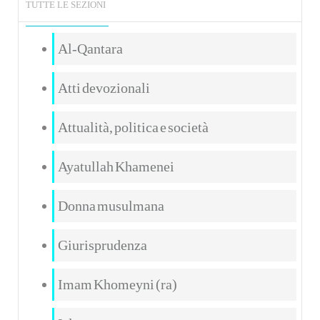
TUTTE LE SEZIONI
Al-Qantara
Atti devozionali
Attualità, politica e società
Ayatullah Khamenei
Donna musulmana
Giurisprudenza
Imam Khomeyni (ra)