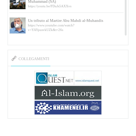
Muhammad (SA)
https://youtu.be/FDuJs5AXXvs
Un tributo al Martire Abu Mahdi al-Muhandis
https://www.youtube.com/watch?
v=YAYpusvkUZk&t=26s
L’Abluzione rituale (wudu) secondo l’Imam Alì
e l’Imam Khomeini
https://www.youtube.com/watch?v=p3sOpOgK7cU
COLLEGAMENTI
I ricordi dell’incontro con Qassem Soleimani
della figlia di un martire
https://www.youtube.com/watch?
v=-5nPSxbf9l0&t=103s
Sheykh Abbas Di Palma sui martiri Qassem
Soleimani e Abu Mahdi Al-Muhandis
https://youtu.be/Y6SIP2PIht4 Video del discorso tenuto
dallo Sheykh Abbas Di Palma in ...
Mostra d’arte di Hassan Rouholamin
Roma, Mostra delle opere inedite su «Ashura» intitolata
«L’Arca della ...