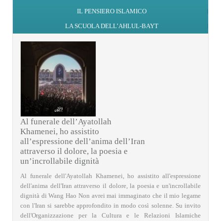
IL PENSIERO ISLAMICO
LA SCUOLA DELL’AHLUL-BAYT
Al funerale dell’Ayatollah
Khamenei, ho assistito
all’espressione dell’anima dell’Iran
attraverso il dolore, la poesia e
un’incrollabile dignità
Al funerale dell'Ayatollah Khamenei, ho assistito all'espressione
dell'anima dell'Iran attraverso il dolore, la poesia e un'incrollabile
dignità di Wang Hao Non avrei mai immaginato che il mio legame
con l'Iran si sarebbe approfondito in modo così solenne. Su invito
dell'Organizzazione per la Cultura e le Relazioni Islamiche