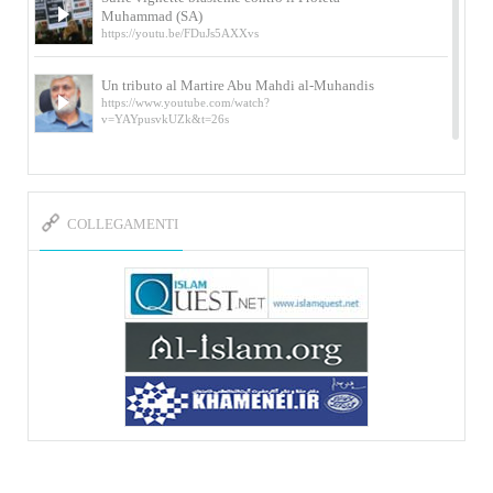
Muhammad (SA)
https://youtu.be/FDuJs5AXXvs
Un tributo al Martire Abu Mahdi al-Muhandis
https://www.youtube.com/watch?
v=YAYpusvkUZk&t=26s
L’Abluzione rituale (wudu) secondo l’Imam Alì
e l’Imam Khomeini
https://www.youtube.com/watch?v=p3sOpOgK7cU
COLLEGAMENTI
I ricordi dell’incontro con Qassem Soleimani
della figlia di un martire
https://www.youtube.com/watch?
v=-5nPSxbf9l0&t=103s
Sheykh Abbas Di Palma sui martiri Qassem
Soleimani e Abu Mahdi Al-Muhandis
https://youtu.be/Y6SIP2PIht4 Video del discorso tenuto
dallo Sheykh Abbas Di Palma in ...
Mostra d’arte di Hassan Rouholamin
Roma, Mostra delle opere inedite su «Ashura» intitolata