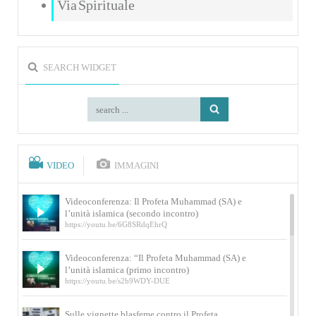
Via Spirituale
SEARCH WIDGET
VIDEO
IMMAGINI
Videoconferenza: Il Profeta Muhammad (SA) e
l’unità islamica (secondo incontro)
https://youtu.be/6G8SRdqEhrQ
Videoconferenza: “Il Profeta Muhammad (SA) e
l’unità islamica (primo incontro)
https://youtu.be/s2b9WDY-DUE
Sulle vignette blasfeme contro il Profeta