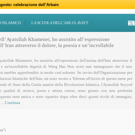
gosto: celebrazione dell’Arbain
gno: programmi per il mese di Muharram
iugno: Eid al-Ghadir
-Adha (Festa del Sacrificio)
sabato 21 marzo
47 – 2026
 notte di Qadr a Roma
 Centro Islamico Imam Mahdi di Roma per il Ramadan
19 febbraio primo giorno di Ramadan
febbraio: docufilm “Rivoluzione”
O ISLAMICO
LA SCUOLA DELL’AHLUL-BAYT
ell’Ayatollah Khamenei, ho assistito all’espressione
l’Iran attraverso il dolore, la poesia e un’incrollabile
Ayatollah Khamenei, ho assistito all'espressione dell'anima dell'Iran attraverso il
a e un'incrollabile dignità di Wang Hao Non avrei mai immaginato che il mio
 si sarebbe approfondito in modo così solenne. Su invito dell'Organizzazione per
lazioni Islamiche dell'Iran, mi sono recato a Teheran all'inizio di questo mese per
nerali di Stato della Guida martire della Rivoluzione Islamica, l'Ayatollah Seyyed
n qualità di storico, poeta e artista cinese, sono giunto con una profonda
uesta terra antica e sono ripartito dopo oltre dieci giorni ricchi di immagini,
...
Continua
a’i