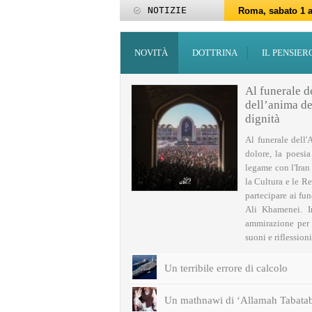
NOTIZIE
Roma, sabato 1 a
Roma, 15-25 giu
Roma, sabato 6 g
27 maggio: Eid al
‘Id al-Fitr sarà 
ZAKATUL-FITR 14
Programmi per la
I programmi del
Domani giovedì 
Roma, sabato 14 
NOVITÀ
DOTTRINA
IL PENSIER
Al funerale d
dell’anima del
dignità
Al funerale dell'
dolore, la poesi
legame con l'Iran
la Cultura e le Re
partecipare ai fu
Ali Khamenei. I
ammirazione per q
suoni e riflessioni 
Un terribile errore di calcolo
Un mathnawi di ‘Allamah Tabatab