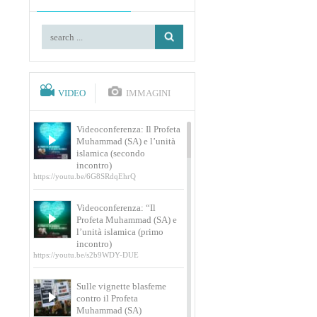
VIDEO
IMMAGINI
Videoconferenza: Il Profeta
Muhammad (SA) e l’unità
islamica (secondo
incontro)
https://youtu.be/6G8SRdqEhrQ
Videoconferenza: “Il
Profeta Muhammad (SA) e
l’unità islamica (primo
incontro)
https://youtu.be/s2b9WDY-DUE
Sulle vignette blasfeme
contro il Profeta
Muhammad (SA)