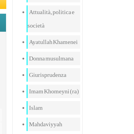
Attualità, politica e
società
Ayatullah Khamenei
Donna musulmana
Giurisprudenza
Imam Khomeyni (ra)
Islam
Mahdaviyyah