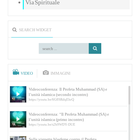
Via Spirituale
SEARCH WIDGET
VIDEO
IMMAGINI
Videoconferenza: Il Profeta Muhammad (SA) e
l’unità islamica (secondo incontro)
https://youtu.be/6G8SRdqEhrQ
Videoconferenza: “Il Profeta Muhammad (SA) e
l’unità islamica (primo incontro)
https://youtu.be/s2b9WDY-DUE
Sulle vignette blasfeme contro il Profeta