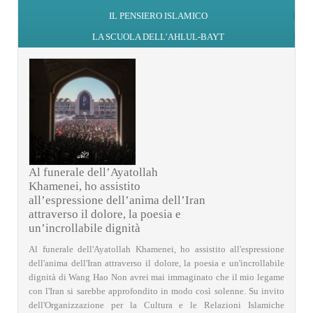
IL PENSIERO ISLAMICO
LA SCUOLA DELL’AHLUL-BAYT
Al funerale dell’Ayatollah
Khamenei, ho assistito
all’espressione dell’anima dell’Iran
attraverso il dolore, la poesia e
un’incrollabile dignità
Al funerale dell'Ayatollah Khamenei, ho assistito all'espressione
dell'anima dell'Iran attraverso il dolore, la poesia e un'incrollabile
dignità di Wang Hao Non avrei mai immaginato che il mio legame
con l'Iran si sarebbe approfondito in modo così solenne. Su invito
dell'Organizzazione per la Cultura e le Relazioni Islamiche