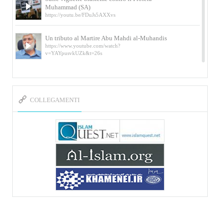
Muhammad (SA)
https://youtu.be/FDuJs5AXXvs
Un tributo al Martire Abu Mahdi al-Muhandis
https://www.youtube.com/watch?
v=YAYpusvkUZk&t=26s
L’Abluzione rituale (wudu) secondo l’Imam Alì
e l’Imam Khomeini
https://www.youtube.com/watch?v=p3sOpOgK7cU
COLLEGAMENTI
I ricordi dell’incontro con Qassem Soleimani
della figlia di un martire
https://www.youtube.com/watch?
v=-5nPSxbf9l0&t=103s
Sheykh Abbas Di Palma sui martiri Qassem
Soleimani e Abu Mahdi Al-Muhandis
https://youtu.be/Y6SIP2PIht4 Video del discorso tenuto
dallo Sheykh Abbas Di Palma in ...
Mostra d’arte di Hassan Rouholamin
Roma, Mostra delle opere inedite su «Ashura» intitolata