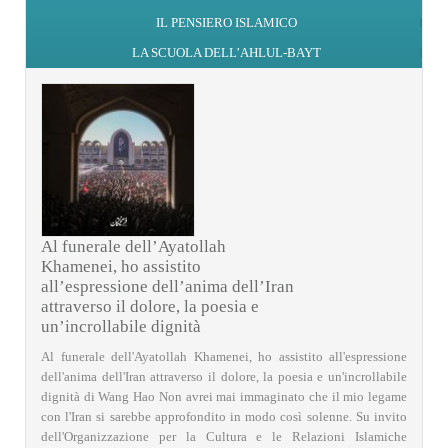
IL PENSIERO ISLAMICO
LA SCUOLA DELL’AHLUL-BAYT
Al funerale dell’Ayatollah
Khamenei, ho assistito
all’espressione dell’anima dell’Iran
attraverso il dolore, la poesia e
un’incrollabile dignità
Al funerale dell'Ayatollah Khamenei, ho assistito all'espressione
dell'anima dell'Iran attraverso il dolore, la poesia e un'incrollabile
dignità di Wang Hao Non avrei mai immaginato che il mio legame
con l'Iran si sarebbe approfondito in modo così solenne. Su invito
dell'Organizzazione per la Cultura e le Relazioni Islamiche