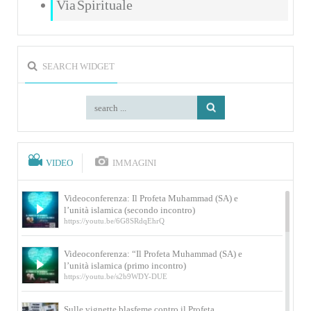
Via Spirituale
SEARCH WIDGET
VIDEO
IMMAGINI
Videoconferenza: Il Profeta Muhammad (SA) e
l’unità islamica (secondo incontro)
https://youtu.be/6G8SRdqEhrQ
Videoconferenza: “Il Profeta Muhammad (SA) e
l’unità islamica (primo incontro)
https://youtu.be/s2b9WDY-DUE
Sulle vignette blasfeme contro il Profeta