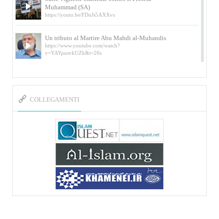
Muhammad (SA)
https://youtu.be/FDuJs5AXXvs
Un tributo al Martire Abu Mahdi al-Muhandis
https://www.youtube.com/watch?
v=YAYpusvkUZk&t=26s
L’Abluzione rituale (wudu) secondo l’Imam Alì
e l’Imam Khomeini
https://www.youtube.com/watch?v=p3sOpOgK7cU
COLLEGAMENTI
I ricordi dell’incontro con Qassem Soleimani
della figlia di un martire
https://www.youtube.com/watch?
v=-5nPSxbf9l0&t=103s
Sheykh Abbas Di Palma sui martiri Qassem
Soleimani e Abu Mahdi Al-Muhandis
https://youtu.be/Y6SIP2PIht4 Video del discorso tenuto
dallo Sheykh Abbas Di Palma in ...
Mostra d’arte di Hassan Rouholamin
Roma, Mostra delle opere inedite su «Ashura» intitolata