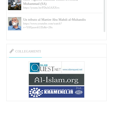
Muhammad (SA)
https://youtu.be/FDuJs5AXXvs
Un tributo al Martire Abu Mahdi al-Muhandis
https://www.youtube.com/watch?
v=YAYpusvkUZk&t=26s
L’Abluzione rituale (wudu) secondo l’Imam Alì
e l’Imam Khomeini
https://www.youtube.com/watch?v=p3sOpOgK7cU
COLLEGAMENTI
I ricordi dell’incontro con Qassem Soleimani
della figlia di un martire
https://www.youtube.com/watch?
v=-5nPSxbf9l0&t=103s
Sheykh Abbas Di Palma sui martiri Qassem
Soleimani e Abu Mahdi Al-Muhandis
https://youtu.be/Y6SIP2PIht4 Video del discorso tenuto
dallo Sheykh Abbas Di Palma in ...
Mostra d’arte di Hassan Rouholamin
Roma, Mostra delle opere inedite su «Ashura» intitolata