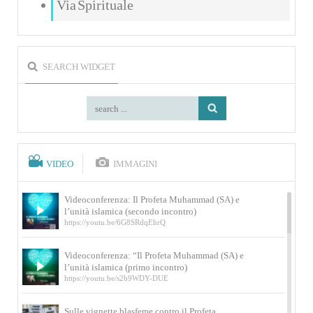
Via Spirituale
SEARCH WIDGET
VIDEO
IMMAGINI
Videoconferenza: Il Profeta Muhammad (SA) e
l’unità islamica (secondo incontro)
https://youtu.be/6G8SRdqEhrQ
Videoconferenza: “Il Profeta Muhammad (SA) e
l’unità islamica (primo incontro)
https://youtu.be/s2b9WDY-DUE
Sulle vignette blasfeme contro il Profeta