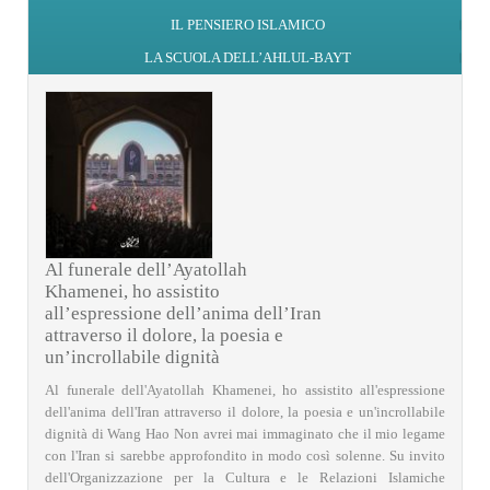
IL PENSIERO ISLAMICO
LA SCUOLA DELL’AHLUL-BAYT
Al funerale dell’Ayatollah
Khamenei, ho assistito
all’espressione dell’anima dell’Iran
attraverso il dolore, la poesia e
un’incrollabile dignità
Al funerale dell'Ayatollah Khamenei, ho assistito all'espressione
dell'anima dell'Iran attraverso il dolore, la poesia e un'incrollabile
dignità di Wang Hao Non avrei mai immaginato che il mio legame
con l'Iran si sarebbe approfondito in modo così solenne. Su invito
dell'Organizzazione per la Cultura e le Relazioni Islamiche