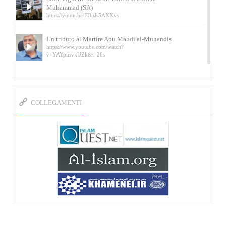
Muhammad (SA)
https://youtu.be/FDuJs5AXXvs
Un tributo al Martire Abu Mahdi al-Muhandis
https://www.youtube.com/watch?
v=YAYpusvkUZk&t=26s
L’Abluzione rituale (wudu) secondo l’Imam Alì
e l’Imam Khomeini
https://www.youtube.com/watch?v=p3sOpOgK7cU
COLLEGAMENTI
I ricordi dell’incontro con Qassem Soleimani
della figlia di un martire
https://www.youtube.com/watch?
v=-5nPSxbf9l0&t=103s
Sheykh Abbas Di Palma sui martiri Qassem
Soleimani e Abu Mahdi Al-Muhandis
https://youtu.be/Y6SIP2PIht4 Video del discorso tenuto
dallo Sheykh Abbas Di Palma in ...
Mostra d’arte di Hassan Rouholamin
Roma, Mostra delle opere inedite su «Ashura» intitolata