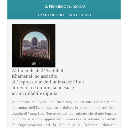
IL PENSIERO ISLAMICO
LA SCUOLA DELL’AHLUL-BAYT
Al funerale dell’Ayatollah
Khamenei, ho assistito
all’espressione dell’anima dell’Iran
attraverso il dolore, la poesia e
un’incrollabile dignità
Al funerale dell'Ayatollah Khamenei, ho assistito all'espressione
dell'anima dell'Iran attraverso il dolore, la poesia e un'incrollabile
dignità di Wang Hao Non avrei mai immaginato che il mio legame
con l'Iran si sarebbe approfondito in modo così solenne. Su invito
dell'Organizzazione per la Cultura e le Relazioni Islamiche