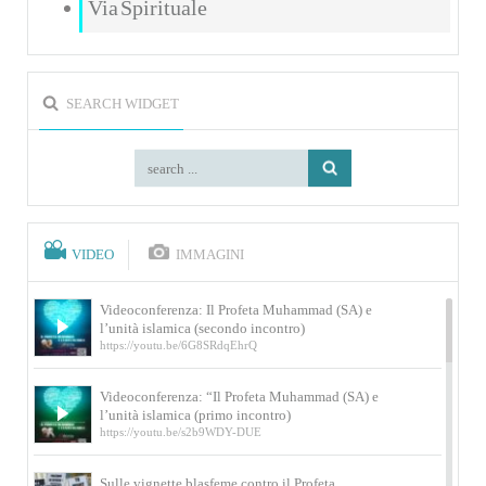
Via Spirituale
SEARCH WIDGET
VIDEO
IMMAGINI
Videoconferenza: Il Profeta Muhammad (SA) e
l’unità islamica (secondo incontro)
https://youtu.be/6G8SRdqEhrQ
Videoconferenza: “Il Profeta Muhammad (SA) e
l’unità islamica (primo incontro)
https://youtu.be/s2b9WDY-DUE
Sulle vignette blasfeme contro il Profeta