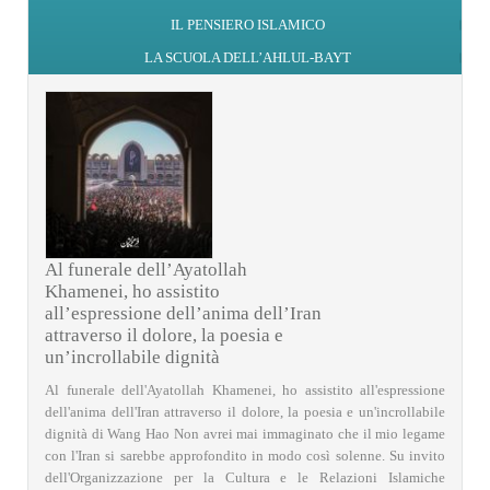
IL PENSIERO ISLAMICO
LA SCUOLA DELL’AHLUL-BAYT
Al funerale dell’Ayatollah
Khamenei, ho assistito
all’espressione dell’anima dell’Iran
attraverso il dolore, la poesia e
un’incrollabile dignità
Al funerale dell'Ayatollah Khamenei, ho assistito all'espressione
dell'anima dell'Iran attraverso il dolore, la poesia e un'incrollabile
dignità di Wang Hao Non avrei mai immaginato che il mio legame
con l'Iran si sarebbe approfondito in modo così solenne. Su invito
dell'Organizzazione per la Cultura e le Relazioni Islamiche