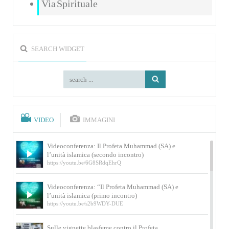
Via Spirituale
SEARCH WIDGET
VIDEO
IMMAGINI
Videoconferenza: Il Profeta Muhammad (SA) e
l’unità islamica (secondo incontro)
https://youtu.be/6G8SRdqEhrQ
Videoconferenza: “Il Profeta Muhammad (SA) e
l’unità islamica (primo incontro)
https://youtu.be/s2b9WDY-DUE
Sulle vignette blasfeme contro il Profeta