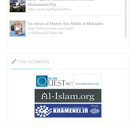
Muhammad (SA)
https://youtu.be/FDuJs5AXXvs
Un tributo al Martire Abu Mahdi al-Muhandis
https://www.youtube.com/watch?
v=YAYpusvkUZk&t=26s
L’Abluzione rituale (wudu) secondo l’Imam Alì
e l’Imam Khomeini
https://www.youtube.com/watch?v=p3sOpOgK7cU
COLLEGAMENTI
I ricordi dell’incontro con Qassem Soleimani
della figlia di un martire
https://www.youtube.com/watch?
v=-5nPSxbf9l0&t=103s
Sheykh Abbas Di Palma sui martiri Qassem
Soleimani e Abu Mahdi Al-Muhandis
https://youtu.be/Y6SIP2PIht4 Video del discorso tenuto
dallo Sheykh Abbas Di Palma in ...
Mostra d’arte di Hassan Rouholamin
Roma, Mostra delle opere inedite su «Ashura» intitolata