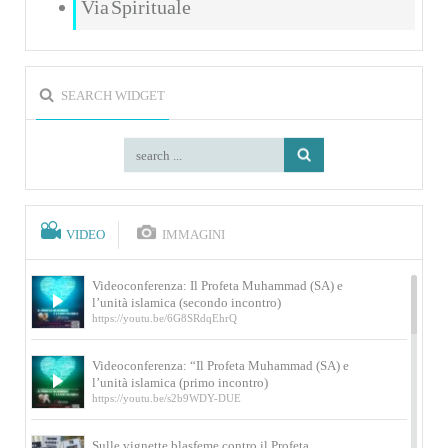
Via Spirituale
SEARCH WIDGET
VIDEO
IMMAGINI
Videoconferenza: Il Profeta Muhammad (SA) e
l’unità islamica (secondo incontro)
https://youtu.be/6G8SRdqEhrQ
Videoconferenza: “Il Profeta Muhammad (SA) e
l’unità islamica (primo incontro)
https://youtu.be/s2b9WDY-DUE
Sulle vignette blasfeme contro il Profeta