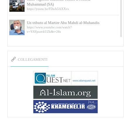
Muhammad (SA)
https://youtu.be/FDuJs5AXXvs
Un tributo al Martire Abu Mahdi al-Muhandis
https://www.youtube.com/watch?
v=YAYpusvkUZk&t=26s
L’Abluzione rituale (wudu) secondo l’Imam Alì
e l’Imam Khomeini
https://www.youtube.com/watch?v=p3sOpOgK7cU
COLLEGAMENTI
I ricordi dell’incontro con Qassem Soleimani
della figlia di un martire
https://www.youtube.com/watch?
v=-5nPSxbf9l0&t=103s
Sheykh Abbas Di Palma sui martiri Qassem
Soleimani e Abu Mahdi Al-Muhandis
https://youtu.be/Y6SIP2PIht4 Video del discorso tenuto
dallo Sheykh Abbas Di Palma in ...
Mostra d’arte di Hassan Rouholamin
Roma, Mostra delle opere inedite su «Ashura» intitolata