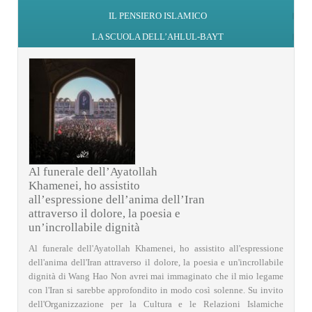
IL PENSIERO ISLAMICO
LA SCUOLA DELL’AHLUL-BAYT
Al funerale dell’Ayatollah
Khamenei, ho assistito
all’espressione dell’anima dell’Iran
attraverso il dolore, la poesia e
un’incrollabile dignità
Al funerale dell'Ayatollah Khamenei, ho assistito all'espressione
dell'anima dell'Iran attraverso il dolore, la poesia e un'incrollabile
dignità di Wang Hao Non avrei mai immaginato che il mio legame
con l'Iran si sarebbe approfondito in modo così solenne. Su invito
dell'Organizzazione per la Cultura e le Relazioni Islamiche